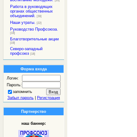
[20]
Работа в руководящих
органах общественных
объединений.
[39]
Наши утраты.
[22]
Руководство Профсоюза.
[18]
Благотворительные акции
[19]
Северо-западный
профсоюз
[18]
Форма входа
Логин:
Пароль:
запомнить
Забыл пароль
|
Регистрация
Партнерство
наш баннер: