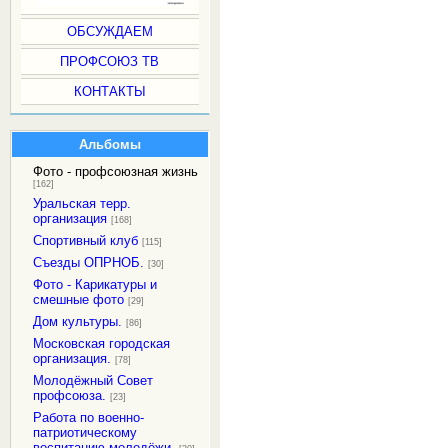
ОБСУЖДАЕМ
ПРОФСОЮЗ ТВ
КОНТАКТЫ
Альбомы
Фото - профсоюзная жизнь
[162]
Уральская терр.
организация
[168]
Спортивный клуб
[115]
Съезды ОПРНОБ.
[30]
Фото - Карикатуры и
смешные фото
[29]
Дом культуры.
[86]
Московская городская
организация.
[78]
Молодёжный Совет
профсоюза.
[23]
Работа по военно-
патриотическому
воспитанию молодёжи.