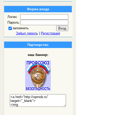
Форма входа
Логин:
Пароль:
запомнить
Забыл пароль
|
Регистрация
Партнерство
наш баннер: