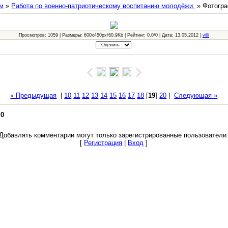
м
»
Работа по военно-патриотическому воспитанию молодёжи.
» Фотогра
Просмотров: 1059 | Размеры: 600x450px/60.9Kb | Рейтинг: 0.0/0 | Дата: 13.05.2012 |
villi
« Предыдущая
|
10
11
12
13
14
15
16
17
18
[
19
]
20
|
Следующая »
:
0
Добавлять комментарии могут только зарегистрированные пользователи
[
Регистрация
|
Вход
]