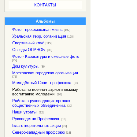
КОНТАКТЫ
Альбомы
Фото - профсоюзная жизнь
[162]
Уральская терр. организация
[168]
Спортивный клуб
[115]
Съезды ОПРНОБ.
[30]
Фото - Карикатуры и смешные фото
[29]
Дом культуры.
[86]
Московская городская организация.
[78]
Молодёжный Совет профсоюза.
[23]
Работа по военно-патриотическому
воспитанию молодёжи.
[20]
Работа в руководящих органах
общественных объединений.
[39]
Наши утраты.
[22]
Руководство Профсоюза.
[18]
Благотворительные акции
[19]
Северо-западный профсоюз
[18]