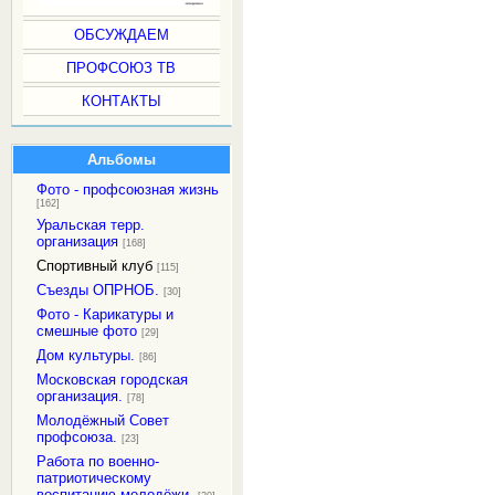
ОБСУЖДАЕМ
ПРОФСОЮЗ ТВ
КОНТАКТЫ
Альбомы
Фото - профсоюзная жизнь
[162]
Уральская терр.
организация
[168]
Спортивный клуб
[115]
Съезды ОПРНОБ.
[30]
Фото - Карикатуры и
смешные фото
[29]
Дом культуры.
[86]
Московская городская
организация.
[78]
Молодёжный Совет
профсоюза.
[23]
Работа по военно-
патриотическому
воспитанию молодёжи.