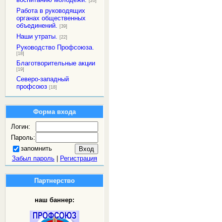
[20]
Работа в руководящих
органах общественных
объединений.
[39]
Наши утраты.
[22]
Руководство Профсоюза.
[18]
Благотворительные акции
[19]
Северо-западный
профсоюз
[18]
Форма входа
Логин:
Пароль:
запомнить
Забыл пароль
|
Регистрация
Партнерство
наш баннер: