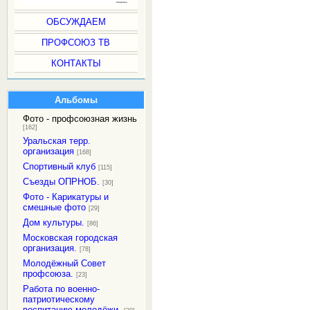
ОБСУЖДАЕМ
ПРОФСОЮЗ ТВ
КОНТАКТЫ
Альбомы
Фото - профсоюзная жизнь
[162]
Уральская терр.
организация
[168]
Спортивный клуб
[115]
Съезды ОПРНОБ.
[30]
Фото - Карикатуры и
смешные фото
[29]
Дом культуры.
[86]
Московская городская
организация.
[78]
Молодёжный Совет
профсоюза.
[23]
Работа по военно-
патриотическому
воспитанию молодёжи.