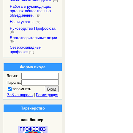
[20]
Работа в руководящих
органах общественных
объединений.
[39]
Наши утраты.
[22]
Руководство Профсоюза.
[18]
Благотворительные акции
[19]
Северо-западный
профсоюз
[18]
Форма входа
Логин:
Пароль:
запомнить
Забыл пароль
|
Регистрация
Партнерство
наш баннер: