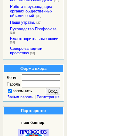
[20]
Работа в руководящих
органах общественных
объединений.
[39]
Наши утраты.
[22]
Руководство Профсоюза.
[18]
Благотворительные акции
[19]
Северо-западный
профсоюз
[18]
Форма входа
Логин:
Пароль:
запомнить
Забыл пароль
|
Регистрация
Партнерство
наш баннер: