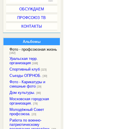
ОБСУЖДАЕМ
ПРОФСОЮЗ ТВ
КОНТАКТЫ
Альбомы
Фото - профсоюзная жизнь
[162]
Уральская терр.
организация
[168]
Спортивный клуб
[115]
Съезды ОПРНОБ.
[30]
Фото - Карикатуры и
смешные фото
[29]
Дом культуры.
[86]
Московская городская
организация.
[78]
Молодёжный Совет
профсоюза.
[23]
Работа по военно-
патриотическому
воспитанию молодёжи.