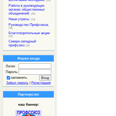
[20]
Работа в руководящих
органах общественных
объединений.
[39]
Наши утраты.
[22]
Руководство Профсоюза.
[18]
Благотворительные акции
[19]
Северо-западный
профсоюз
[18]
Форма входа
Логин:
Пароль:
запомнить
Забыл пароль
|
Регистрация
Партнерство
наш баннер: