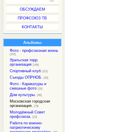
ОБСУЖДАЕМ
ПРОФСОЮЗ ТВ
КОНТАКТЫ
Альбомы
Фото - профсоюзная жизнь
[162]
Уральская терр.
организация
[168]
Спортивный клуб
[115]
Съезды ОПРНОБ.
[30]
Фото - Карикатуры и
смешные фото
[29]
Дом культуры.
[86]
Московская городская
организация.
[78]
Молодёжный Совет
профсоюза.
[23]
Работа по военно-
патриотическому
воспитанию молодёжи.