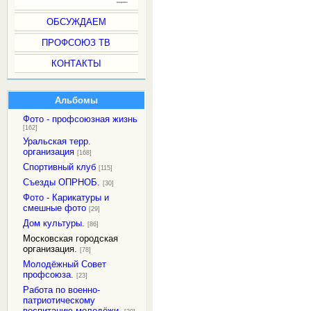
ОБСУЖДАЕМ
ПРОФСОЮЗ ТВ
КОНТАКТЫ
Альбомы
Фото - профсоюзная жизнь
[162]
Уральская терр.
организация
[168]
Спортивный клуб
[115]
Съезды ОПРНОБ.
[30]
Фото - Карикатуры и
смешные фото
[29]
Дом культуры.
[86]
Московская городская
организация.
[78]
Молодёжный Совет
профсоюза.
[23]
Работа по военно-
патриотическому
воспитанию молодёжи.