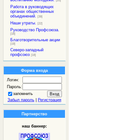
[20]
Работа в руководящих
органах общественных
объединений.
[39]
Наши утраты.
[22]
Руководство Профсоюза.
[18]
Благотворительные акции
[19]
Северо-западный
профсоюз
[18]
Форма входа
Логин:
Пароль:
запомнить
Забыл пароль
|
Регистрация
Партнерство
наш баннер: