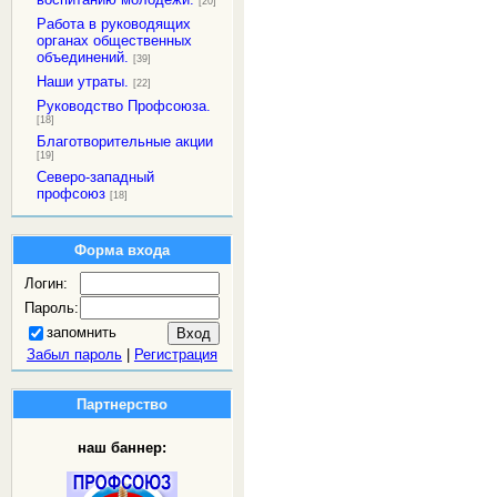
[20]
Работа в руководящих
органах общественных
объединений.
[39]
Наши утраты.
[22]
Руководство Профсоюза.
[18]
Благотворительные акции
[19]
Северо-западный
профсоюз
[18]
Форма входа
Логин:
Пароль:
запомнить
Забыл пароль
|
Регистрация
Партнерство
наш баннер: