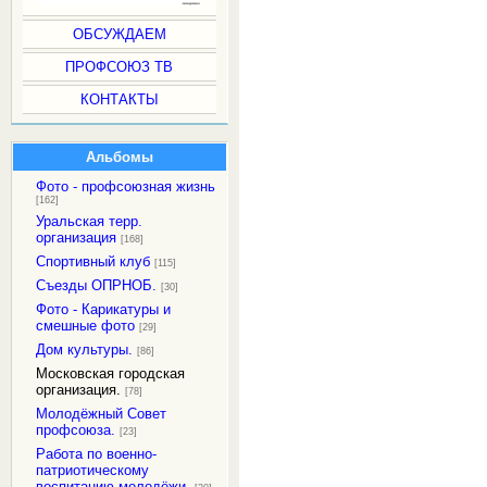
ОБСУЖДАЕМ
ПРОФСОЮЗ ТВ
КОНТАКТЫ
Альбомы
Фото - профсоюзная жизнь
[162]
Уральская терр.
организация
[168]
Спортивный клуб
[115]
Съезды ОПРНОБ.
[30]
Фото - Карикатуры и
смешные фото
[29]
Дом культуры.
[86]
Московская городская
организация.
[78]
Молодёжный Совет
профсоюза.
[23]
Работа по военно-
патриотическому
воспитанию молодёжи.