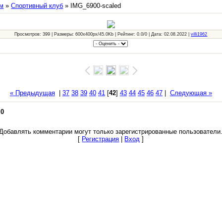
м
»
Спортивный клуб
» IMG_6900-scaled
Просмотров: 399 | Размеры: 600x400px/45.0Kb | Рейтинг: 0.0/0 | Дата: 02.08.2022 |
villi1962
« Предыдущая
|
37
38
39
40
41
[
42
]
43
44
45
46
47
|
Следующая »
:
0
Добавлять комментарии могут только зарегистрированные пользователи
[
Регистрация
|
Вход
]