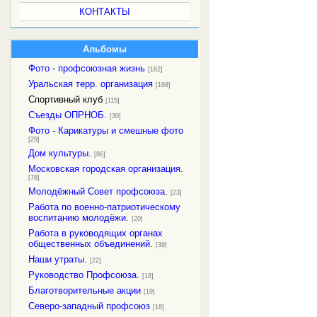
КОНТАКТЫ
Альбомы
Фото - профсоюзная жизнь
[162]
Уральская терр. организация
[168]
Спортивный клуб
[115]
Съезды ОПРНОБ.
[30]
Фото - Карикатуры и смешные фото
[29]
Дом культуры.
[86]
Московская городская организация.
[78]
Молодёжный Совет профсоюза.
[23]
Работа по военно-патриотическому
воспитанию молодёжи.
[20]
Работа в руководящих органах
общественных объединений.
[39]
Наши утраты.
[22]
Руководство Профсоюза.
[18]
Благотворительные акции
[19]
Северо-западный профсоюз
[18]