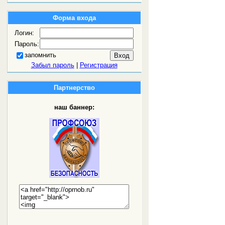
Форма входа
Логин:
Пароль:
запомнить
Забыл пароль
|
Регистрация
Партнерство
наш баннер: