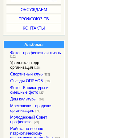
ОБСУЖДАЕМ
ПРОФСОЮЗ ТВ
КОНТАКТЫ
Альбомы
Фото - профсоюзная жизнь
[162]
Уральская терр.
организация
[168]
Спортивный клуб
[115]
Съезды ОПРНОБ.
[30]
Фото - Карикатуры и
смешные фото
[29]
Дом культуры.
[86]
Московская городская
организация.
[78]
Молодёжный Совет
профсоюза.
[23]
Работа по военно-
патриотическому
воспитанию молодёжи.