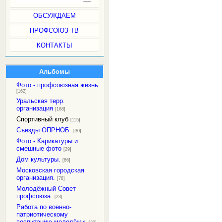
ОБСУЖДАЕМ
ПРОФСОЮЗ ТВ
КОНТАКТЫ
Альбомы
Фото - профсоюзная жизнь
[162]
Уральская терр.
организация
[168]
Спортивный клуб
[115]
Съезды ОПРНОБ.
[30]
Фото - Карикатуры и
смешные фото
[29]
Дом культуры.
[86]
Московская городская
организация.
[78]
Молодёжный Совет
профсоюза.
[23]
Работа по военно-
патриотическому
воспитанию молодёжи.