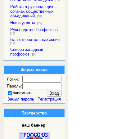
[20]
Работа в руководящих
органах общественных
объединений.
[39]
Наши утраты.
[22]
Руководство Профсоюза.
[18]
Благотворительные акции
[19]
Северо-западный
профсоюз
[18]
Форма входа
Логин:
Пароль:
запомнить
Забыл пароль
|
Регистрация
Партнерство
наш баннер: