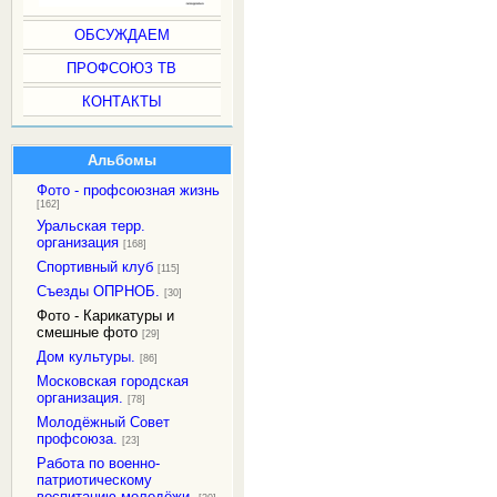
ОБСУЖДАЕМ
ПРОФСОЮЗ ТВ
КОНТАКТЫ
Альбомы
Фото - профсоюзная жизнь
[162]
Уральская терр.
организация
[168]
Спортивный клуб
[115]
Съезды ОПРНОБ.
[30]
Фото - Карикатуры и
смешные фото
[29]
Дом культуры.
[86]
Московская городская
организация.
[78]
Молодёжный Совет
профсоюза.
[23]
Работа по военно-
патриотическому
воспитанию молодёжи.