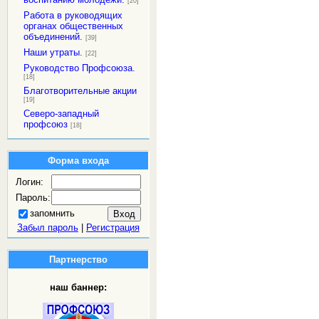
[20]
Работа в руководящих
органах общественных
объединений.
[39]
Наши утраты.
[22]
Руководство Профсоюза.
[18]
Благотворительные акции
[19]
Северо-западный
профсоюз
[18]
Форма входа
Логин:
Пароль:
запомнить
Забыл пароль
|
Регистрация
Партнерство
наш баннер: