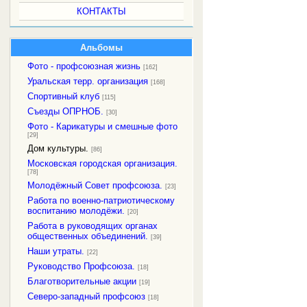
КОНТАКТЫ
Альбомы
Фото - профсоюзная жизнь
[162]
Уральская терр. организация
[168]
Спортивный клуб
[115]
Съезды ОПРНОБ.
[30]
Фото - Карикатуры и смешные фото
[29]
Дом культуры.
[86]
Московская городская организация.
[78]
Молодёжный Совет профсоюза.
[23]
Работа по военно-патриотическому
воспитанию молодёжи.
[20]
Работа в руководящих органах
общественных объединений.
[39]
Наши утраты.
[22]
Руководство Профсоюза.
[18]
Благотворительные акции
[19]
Северо-западный профсоюз
[18]