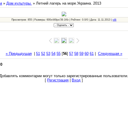
м
»
Дом культуры.
» Летний лагерь на море.Украина. 2013
Просмотров: 855 | Размеры: 600x449px/39.1Kb | Рейтинг: 0.0/0 | Дата: 11.11.2013 |
villi
« Предыдущая
|
51
52
53
54
55
[
56
]
57
58
59
60
61
|
Следующая »
:
0
Добавлять комментарии могут только зарегистрированные пользователи
[
Регистрация
|
Вход
]