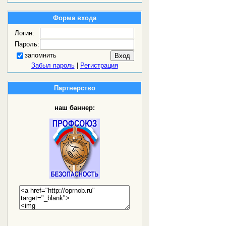
Форма входа
Логин:
Пароль:
запомнить
Забыл пароль
|
Регистрация
Партнерство
наш баннер: