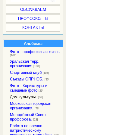
ОБСУЖДАЕМ
ПРОФСОЮЗ ТВ
КОНТАКТЫ
Альбомы
Фото - профсоюзная жизнь
[162]
Уральская терр.
организация
[168]
Спортивный клуб
[115]
Съезды ОПРНОБ.
[30]
Фото - Карикатуры и
смешные фото
[29]
Дом культуры.
[86]
Московская городская
организация.
[78]
Молодёжный Совет
профсоюза.
[23]
Работа по военно-
патриотическому
воспитанию молодёжи.