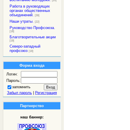
[20]
Работа в руководящих
органах общественных
объединений.
[39]
Наши утраты.
[22]
Руководство Профсоюза.
[18]
Благотворительные акции
[19]
Северо-западный
профсоюз
[18]
Форма входа
Логин:
Пароль:
запомнить
Забыл пароль
|
Регистрация
Партнерство
наш баннер: