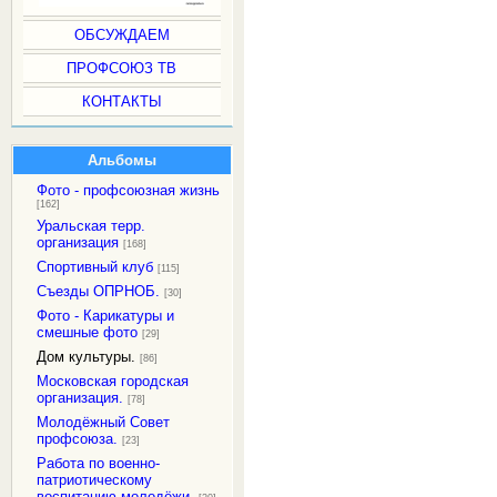
ОБСУЖДАЕМ
ПРОФСОЮЗ ТВ
КОНТАКТЫ
Альбомы
Фото - профсоюзная жизнь
[162]
Уральская терр.
организация
[168]
Спортивный клуб
[115]
Съезды ОПРНОБ.
[30]
Фото - Карикатуры и
смешные фото
[29]
Дом культуры.
[86]
Московская городская
организация.
[78]
Молодёжный Совет
профсоюза.
[23]
Работа по военно-
патриотическому
воспитанию молодёжи.