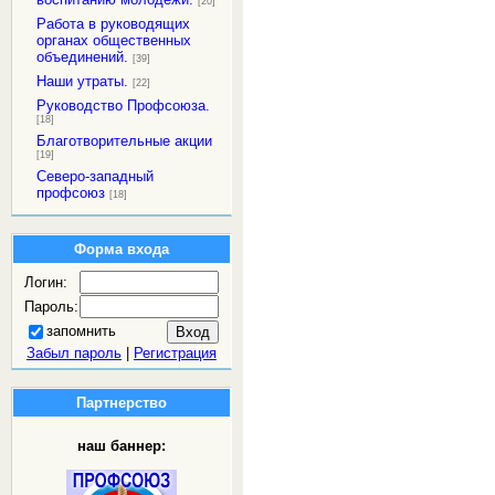
[20]
Работа в руководящих
органах общественных
объединений.
[39]
Наши утраты.
[22]
Руководство Профсоюза.
[18]
Благотворительные акции
[19]
Северо-западный
профсоюз
[18]
Форма входа
Логин:
Пароль:
запомнить
Забыл пароль
|
Регистрация
Партнерство
наш баннер: