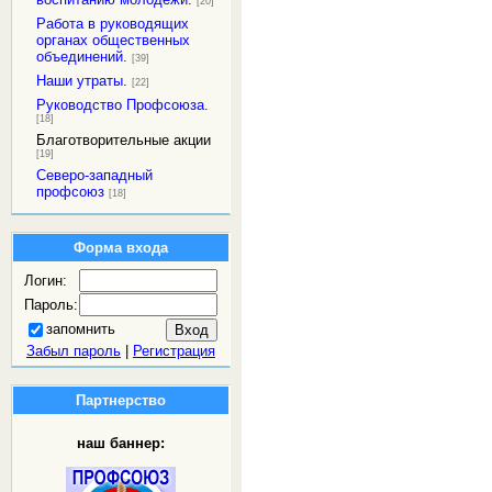
[20]
Работа в руководящих
органах общественных
объединений.
[39]
Наши утраты.
[22]
Руководство Профсоюза.
[18]
Благотворительные акции
[19]
Северо-западный
профсоюз
[18]
Форма входа
Логин:
Пароль:
запомнить
Забыл пароль
|
Регистрация
Партнерство
наш баннер: