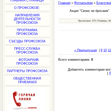
ГЛАВНАЯ СТРАНИЦА
Главная
»
Фотоальбом
»
Благотво
О ПРОФСОЮЗЕ:
Акция "Своих не бросаем".
НАПРАВЛЕНИЯ
ДЕЯТЕЛЬНОСТИ
Просмотров: 973 | Размеры: 600
ПРОФСОЮЗА
ПРОГРАММА
ПРОФСОЮЗА
СЪЕЗДЫ ПРОФСОЮЗА
ПРЕСС-СЛУЖБА
« Предыдущая
|
9
10
11
ПРОФСОЮЗА
Всего комментариев:
0
ФОТОАРХИВ
ПРОФСОЮЗА
Добавлять комментарии мог
ПАРТНЕРЫ ПРОФСОЮЗА
[
ОБЩЕСТВЕННАЯ
ПРИЕМНАЯ