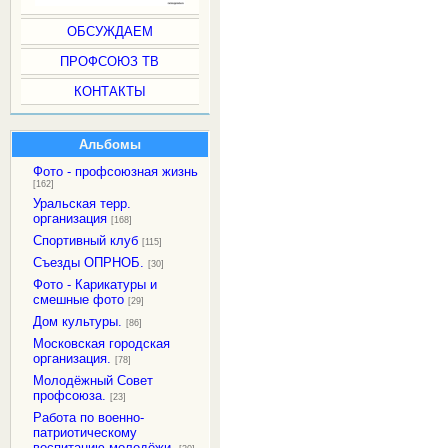
ОБСУЖДАЕМ
ПРОФСОЮЗ ТВ
КОНТАКТЫ
Альбомы
Фото - профсоюзная жизнь
[162]
Уральская терр.
организация
[168]
Спортивный клуб
[115]
Съезды ОПРНОБ.
[30]
Фото - Карикатуры и
смешные фото
[29]
Дом культуры.
[86]
Московская городская
организация.
[78]
Молодёжный Совет
профсоюза.
[23]
Работа по военно-
патриотическому
воспитанию молодёжи.