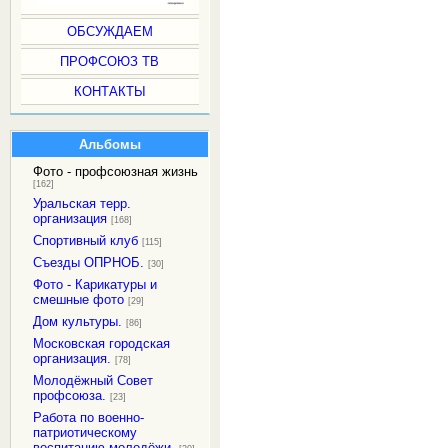
ОБСУЖДАЕМ
ПРОФСОЮЗ ТВ
КОНТАКТЫ
Альбомы
Фото - профсоюзная жизнь
[162]
Уральская терр.
организация
[168]
Спортивный клуб
[115]
Съезды ОПРНОБ.
[30]
Фото - Карикатуры и
смешные фото
[29]
Дом культуры.
[86]
Московская городская
организация.
[78]
Молодёжный Совет
профсоюза.
[23]
Работа по военно-
патриотическому
воспитанию молодёжи.