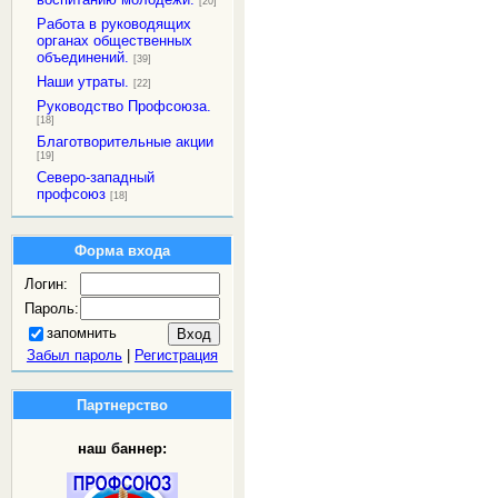
[20]
Работа в руководящих
органах общественных
объединений.
[39]
Наши утраты.
[22]
Руководство Профсоюза.
[18]
Благотворительные акции
[19]
Северо-западный
профсоюз
[18]
Форма входа
Логин:
Пароль:
запомнить
Забыл пароль
|
Регистрация
Партнерство
наш баннер: