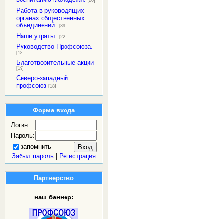
[20]
Работа в руководящих
органах общественных
объединений.
[39]
Наши утраты.
[22]
Руководство Профсоюза.
[18]
Благотворительные акции
[19]
Северо-западный
профсоюз
[18]
Форма входа
Логин:
Пароль:
запомнить
Забыл пароль
|
Регистрация
Партнерство
наш баннер: