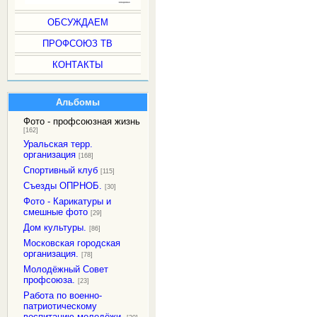
ОБСУЖДАЕМ
ПРОФСОЮЗ ТВ
КОНТАКТЫ
Альбомы
Фото - профсоюзная жизнь
[162]
Уральская терр.
организация
[168]
Спортивный клуб
[115]
Съезды ОПРНОБ.
[30]
Фото - Карикатуры и
смешные фото
[29]
Дом культуры.
[86]
Московская городская
организация.
[78]
Молодёжный Совет
профсоюза.
[23]
Работа по военно-
патриотическому
воспитанию молодёжи.