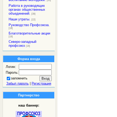
[20]
Работа в руководящих
органах общественных
объединений.
[39]
Наши утраты.
[22]
Руководство Профсоюза.
[18]
Благотворительные акции
[19]
Северо-западный
профсоюз
[18]
Форма входа
Логин:
Пароль:
запомнить
Забыл пароль
|
Регистрация
Партнерство
наш баннер: