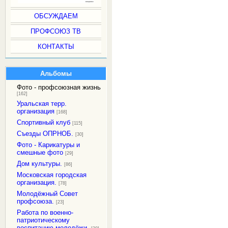
ОБСУЖДАЕМ
ПРОФСОЮЗ ТВ
КОНТАКТЫ
Альбомы
Фото - профсоюзная жизнь
[162]
Уральская терр.
организация
[168]
Спортивный клуб
[115]
Съезды ОПРНОБ.
[30]
Фото - Карикатуры и
смешные фото
[29]
Дом культуры.
[86]
Московская городская
организация.
[78]
Молодёжный Совет
профсоюза.
[23]
Работа по военно-
патриотическому
воспитанию молодёжи.