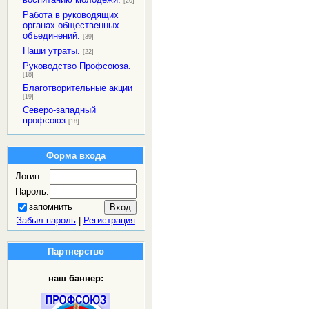
[20]
Работа в руководящих
органах общественных
объединений.
[39]
Наши утраты.
[22]
Руководство Профсоюза.
[18]
Благотворительные акции
[19]
Северо-западный
профсоюз
[18]
Форма входа
Логин:
Пароль:
запомнить
Забыл пароль
|
Регистрация
Партнерство
наш баннер: