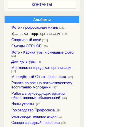
КОНТАКТЫ
Альбомы
Фото - профсоюзная жизнь
[162]
Уральская терр. организация
[168]
Спортивный клуб
[115]
Съезды ОПРНОБ.
[30]
Фото - Карикатуры и смешные фото
[29]
Дом культуры.
[86]
Московская городская организация.
[78]
Молодёжный Совет профсоюза.
[23]
Работа по военно-патриотическому
воспитанию молодёжи.
[20]
Работа в руководящих органах
общественных объединений.
[39]
Наши утраты.
[22]
Руководство Профсоюза.
[18]
Благотворительные акции
[19]
Северо-западный профсоюз
[18]