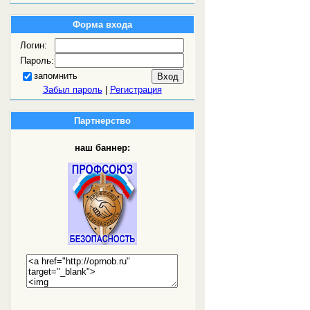
Форма входа
Логин:
Пароль:
запомнить
Забыл пароль
|
Регистрация
Партнерство
наш баннер: