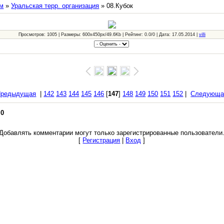
м
»
Уральская терр. организация
» 08.Кубок
Просмотров: 1005 | Размеры: 600x450px/49.6Kb | Рейтинг: 0.0/0 | Дата: 17.05.2014 |
villi
Предыдущая
|
142
143
144
145
146
[
147
]
148
149
150
151
152
|
Следующа
:
0
Добавлять комментарии могут только зарегистрированные пользователи
[
Регистрация
|
Вход
]