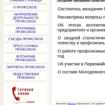
ГЛАВНАЯ СТРАНИЦА
Заседание Президиума Профсою
О ПРОФСОЮЗЕ:
Состоялось заседание
НАПРАВЛЕНИЯ
Рассмотрены вопросы п
ДЕЯТЕЛЬНОСТИ
ПРОФСОЮЗА
Об итогах коллекти
ПРОГРАММА
предприятиях и органи
ПРОФСОЮЗА
О сводной статистиче
СЪЕЗДЫ ПРОФСОЮЗА
членству и профсоюзны
ПРЕСС-СЛУЖБА
ПРОФСОЮЗА
О работе профсоюзных 
год
ФОТОАРХИВ
ПРОФСОЮЗА
Об участии в Первомай
ПАРТНЕРЫ ПРОФСОЮЗА
О составе Молодежно
ОБЩЕСТВЕННАЯ
ПРИЕМНАЯ
Категория:
Новости
| Просмотров: 176 | Добави