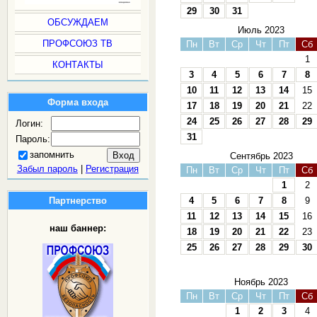
29
30
31
ОБСУЖДАЕМ
Июль 2023
ПРОФСОЮЗ ТВ
Пн
Вт
Ср
Чт
Пт
Сб
1
КОНТАКТЫ
3
4
5
6
7
8
10
11
12
13
14
15
Форма входа
17
18
19
20
21
22
24
25
26
27
28
29
Логин:
31
Пароль:
запомнить
Сентябрь 2023
Забыл пароль
|
Регистрация
Пн
Вт
Ср
Чт
Пт
Сб
1
2
Партнерство
4
5
6
7
8
9
11
12
13
14
15
16
наш баннер:
18
19
20
21
22
23
25
26
27
28
29
30
Ноябрь 2023
Пн
Вт
Ср
Чт
Пт
Сб
1
2
3
4