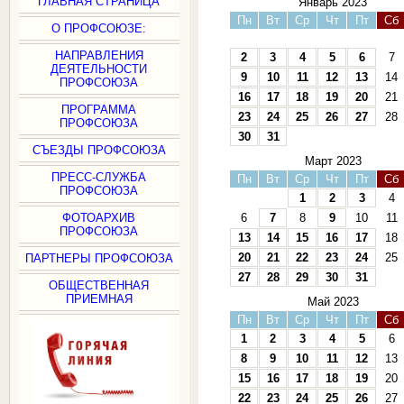
ГЛАВНАЯ СТРАНИЦА
Январь 2023
Пн
Вт
Ср
Чт
Пт
Сб
О ПРОФСОЮЗЕ:
НАПРАВЛЕНИЯ
2
3
4
5
6
7
ДЕЯТЕЛЬНОСТИ
9
10
11
12
13
14
ПРОФСОЮЗА
16
17
18
19
20
21
ПРОГРАММА
23
24
25
26
27
28
ПРОФСОЮЗА
30
31
СЪЕЗДЫ ПРОФСОЮЗА
Март 2023
ПРЕСС-СЛУЖБА
Пн
Вт
Ср
Чт
Пт
Сб
ПРОФСОЮЗА
1
2
3
4
ФОТОАРХИВ
6
7
8
9
10
11
ПРОФСОЮЗА
13
14
15
16
17
18
20
21
22
23
24
25
ПАРТНЕРЫ ПРОФСОЮЗА
27
28
29
30
31
ОБЩЕСТВЕННАЯ
ПРИЕМНАЯ
Май 2023
Пн
Вт
Ср
Чт
Пт
Сб
1
2
3
4
5
6
8
9
10
11
12
13
15
16
17
18
19
20
22
23
24
25
26
27