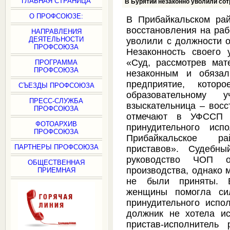
ГЛАВНАЯ СТРАНИЦА
В Бурятии незаконно уволили со
О ПРОФСОЮЗЕ:
В Прибайкальском ра
восстановления на ра
НАПРАВЛЕНИЯ
ДЕЯТЕЛЬНОСТИ
уволили с должности о
ПРОФСОЮЗА
Незаконность своего 
«Суд, рассмотрев мат
ПРОГРАММА
ПРОФСОЮЗА
незаконным и обязал
предприятие, котор
СЪЕЗДЫ ПРОФСОЮЗА
образовательному
ПРЕСС-СЛУЖБА
взыскательница – восс
ПРОФСОЮЗА
отмечают в УФССП 
ФОТОАРХИВ
принудительного ис
ПРОФСОЮЗА
Прибайкальское р
ПАРТНЕРЫ ПРОФСОЮЗА
приставов». Судебны
руководство ЧОП о
ОБЩЕСТВЕННАЯ
производства, однако 
ПРИЕМНАЯ
не были приняты. В
женщины помогла сил
принудительного испо
должник не хотела и
пристав-исполнитель