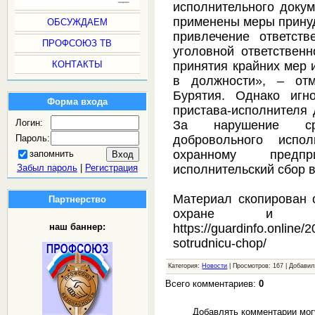
исполнительного докум
применены меры принуд
ОБСУЖДАЕМ
привлечение ответст
ПРОФСОЮЗ ТВ
уголовной ответствен
КОНТАКТЫ
принятия крайних мер 
в должности», – от
Бурятия. Однако игн
Форма входа
пристава-исполнителя 
Логин:
За нарушение ср
Пароль:
добровольного испо
охранному предп
запомнить
Забыл пароль
|
Регистрация
исполнительский сбор в
Материал скопирован 
Партнерство
охране и безо
https://guardinfo.online/
наш баннер:
sotrudnicu-chop/
Категория:
Новости
| Просмотров: 167 | Добави
Всего комментариев:
0
Добавлять комментарии мог