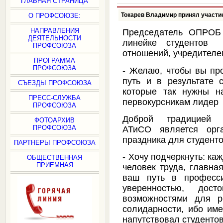
ГЛАВНАЯ СТРАНИЦА
Токарев Владимир принял участи
О ПРОФСОЮЗЕ:
НАПРАВЛЕНИЯ
Председатель ОПРОБ 
ДЕЯТЕЛЬНОСТИ
линейке студентов
ПРОФСОЮЗА
отношений, учредителе
ПРОГРАММА
ПРОФСОЮЗА
- Желаю, чтобы вы про
путь и в результате 
СЪЕЗДЫ ПРОФСОЮЗА
которые так нужны на
ПРЕСС-СЛУЖБА
первокурсникам лидер
ПРОФСОЮЗА
Доброй традицией
ФОТОАРХИВ
ПРОФСОЮЗА
АТиСО является ор
праздника для студент
ПАРТНЕРЫ ПРОФСОЮЗА
- Хочу подчеркнуть: к
ОБЩЕСТВЕННАЯ
ПРИЕМНАЯ
человек труда, главна
ваш путь в професси
уверенностью, дос
возможностями для р
солидарности, ибо име
напутствовал студенто