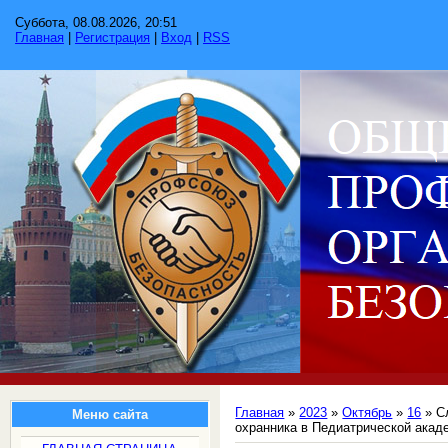
Суббота, 08.08.2026, 20:51
Главная
|
Регистрация
|
Вход
|
RSS
Главная
»
2023
»
Октябрь
»
16
» С
Меню сайта
охранника в Педиатрической акад