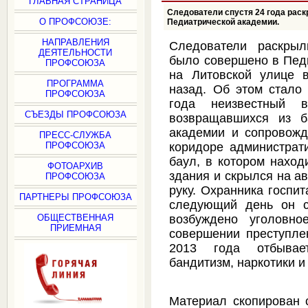
ГЛАВНАЯ СТРАНИЦА
Следователи спустя 24 года раск
О ПРОФСОЮЗЕ:
Педиатрической академии.
НАПРАВЛЕНИЯ
Следователи раскрыл
ДЕЯТЕЛЬНОСТИ
было совершено в Пед
ПРОФСОЮЗА
на Литовской улице в
ПРОГРАММА
назад. Об этом стало 
ПРОФСОЮЗА
года неизвестный 
СЪЕЗДЫ ПРОФСОЮЗА
возвращавшихся из б
академии и сопровожд
ПРЕСС-СЛУЖБА
ПРОФСОЮЗА
коридоре администрати
баул, в котором наход
ФОТОАРХИВ
здания и скрылся на а
ПРОФСОЮЗА
руку. Охранника госпи
ПАРТНЕРЫ ПРОФСОЮЗА
следующий день он с
ОБЩЕСТВЕННАЯ
возбуждено уголовно
ПРИЕМНАЯ
совершении преступлен
2013 года отбывае
бандитизм, наркотики и
Материал скопирован 