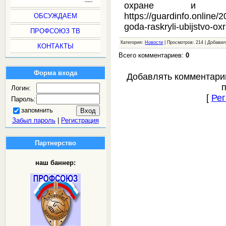
охране и безо
https://guardinfo.online/
ОБСУЖДАЕМ
goda-raskryli-ubijstvo-ox
ПРОФСОЮЗ ТВ
Категория:
Новости
| Просмотров: 214 | Добави
КОНТАКТЫ
Всего комментариев:
0
Форма входа
Добавлять комментари
Логин:
[
Рег
Пароль:
запомнить
Забыл пароль
|
Регистрация
Партнерство
наш баннер: