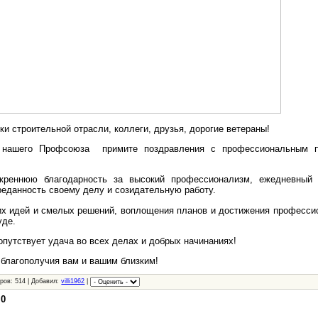
и строительной отрасли, коллеги, друзья, дорогие ветераны!
 нашего Профсоюза примите поздравления с профессиональным п
реннюю благодарность за высокий профессионализм, ежедневный 
реданность своему делу и созидательную работу.
х идей и смелых решений, воплощения планов и достижения професси
уде.
опутствует удача во всех делах и добрых начинаниях!
 благополучия вам и вашим близким!
ров: 514 | Добавил:
villi1962
|
:
0