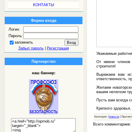
КОНТАКТЫ
Форма входа
Логин:
Пароль:
запомнить
Забыл пароль
|
Регистрация
Уважаемые работник
Партнерство
От имени членов
строителя!
наш баннер:
Выражаем вам иск
ответственность, п
Желаем новаторски
вашем нелегком тр
Пусть вам всегда с
Крепкого здоровья,
Категория:
Новости
| Просмот
Всего комментариев