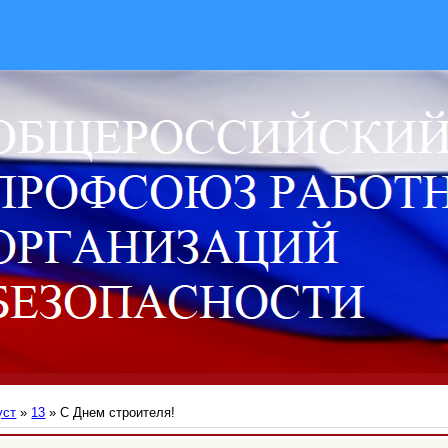
уст
»
13
» С Днем строителя!