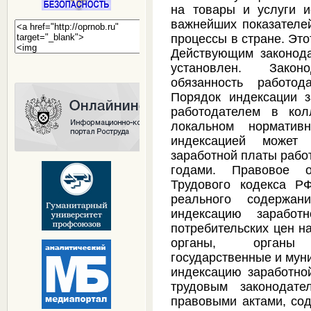
на товары и услуги и
важнейших показателе
процессы в стране. Это
Действующим законода
установлен. Закон
обязанность работод
Порядок индексации з
работодателем в кол
локальном нормати
индексацией может 
заработной платы рабо
годами. Правовое о
Трудового кодекса Р
реального содержан
индексацию зарабо
потребительских цен н
органы, органы 
государственные и мун
индексацию заработно
трудовым законодат
правовыми актами, со