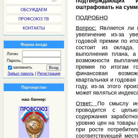
подтверждающих 
оштрафовать на сумму
ОБСУЖДАЕМ
ПОДРОБНО
ПРОФСОЮЗ ТВ
Вопрос:
Является ли и
КОНТАКТЫ
увеличение из-за ув
годовой премии по ито
Форма входа
состоит из оклада
выполнения плана, а
Логин:
возможности выплачи
Пароль:
премия по итогам го
запомнить
финансовая возмож
Забыл пароль
|
Регистрация
квартальная и годовая
году, из-за этого про
Партнерство
может являться индекс
наш баннер:
Ответ:
По смыслу ин
проводится с целью
содержания заработно
уровню цен на товары 
при росте потребите
соответствующей местн