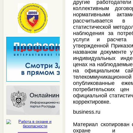
другие работодател
коллективным догово
нормативными актам
рассчитывается в 
статистической методо
наблюдения за потре
услуги и расчета и
утвержденной Приказом
названом документе у
индивидуальных инде
ценах на наблюдаемые 
на официальном сай
телекоммуникационной
опубликованные еж
потребительских це
официальной статисти
корректировке.
business.ru
Материал скопирован 
охране и безо