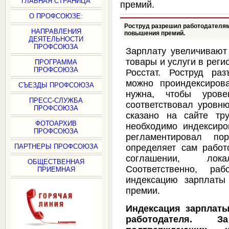
ГЛАВНАЯ СТРАНИЦА
премий.
О ПРОФСОЮЗЕ:
Роструд разрешил работодателям
НАПРАВЛЕНИЯ
повышения премий.
ДЕЯТЕЛЬНОСТИ
ПРОФСОЮЗА
Зарплату увеличивают 
товары и услуги в рег
ПРОГРАММА
ПРОФСОЮЗА
Росстат. Роструд раз
можно проиндексиров
СЪЕЗДЫ ПРОФСОЮЗА
нужна, чтобы урове
ПРЕСС-СЛУЖБА
соответствовал уровню
ПРОФСОЮЗА
сказано на сайте тр
ФОТОАРХИВ
необходимо индексиро
ПРОФСОЮЗА
регламентировал по
ПАРТНЕРЫ ПРОФСОЮЗА
определяет сам работ
соглашении, лок
ОБЩЕСТВЕННАЯ
Соответственно, раб
ПРИЕМНАЯ
индексацию зарплаты
премии.
Индексация зарплаты
работодателя. З