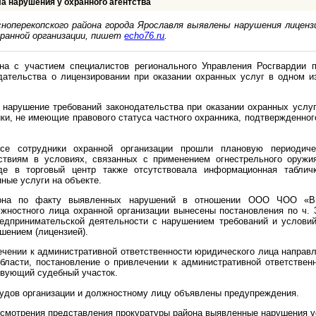
а нарушения у охранного агентства
ноперекопского района города Ярославля выявлены нарушения лицен
ранной организации, пишет
echo76.ru
.
на с участием специалистов регионального Управления Росгвардии 
дательства о лицензировании при оказании охранных услуг в одном и
в нарушение требований законодательства при оказании охранных услуг
ки, не имеющие правового статуса частного охранника, подтвержденног
се сотрудники охранной организации прошли плановую периодич
йствиям в условиях, связанных с применением огнестрельного оружи
де в торговый центр также отсутствовала информационная табличк
ные услуги на объекте.
йона по факту выявленных нарушений в отношении ООО ЧОО «Ви
лжностного лица охранной организации вынесены постановления по ч. 
едпринимательской деятельности с нарушением требований и услови
шением (лицензией).
ечении к административной ответственности юридического лица направ
бласти, постановление о привлечении к административной ответствен
твующий судебный участок.
удов организации и должностному лицу объявлены предупреждения.
ссмотрения представления прокуратуры района выявленные нарушения у