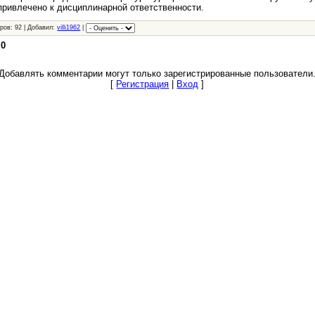
привлечено к дисциплинарной ответственности.
ров: 92 | Добавил:
villi1962
|
:
0
Добавлять комментарии могут только зарегистрированные пользователи
[
Регистрация
|
Вход
]