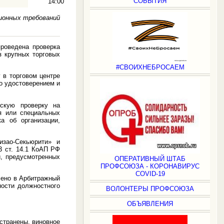
СОБЫТИЯ
14:00
зионных требований
проведена проверка
з крупных торговых
#СВОИХНЕБРОСАЕМ
 в торговом центре
о удостоверением и
ескую проверку на
я или специальных
а об организации,
зао-Секьюрити» и
3 ст. 14.1 КоАП РФ
й, предусмотренных
ОПЕРАТИВНЫЙ ШТАБ
ПРОФСОЮЗА - КОРОНАВИРУС
COVID-19
лено в Арбитражный
ности должностного
ВОЛОНТЕРЫ ПРОФСОЮЗА
ОБЪЯВЛЕНИЯ
странены, виновное