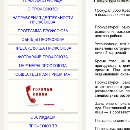
ГЛАВНАЯ СТРАНИЦА
Прокуратура выявил
О ПРОФСОЮЗЕ:
Прокуратурой Крас
в деятельности ох
НАПРАВЛЕНИЯ ДЕЯТЕЛЬНОСТИ
ПРОФСОЮЗА
Прокуратурой райо
ПРОГРАММА ПРОФСОЮЗА
исполнения законо
центров района.
СЪЕЗДЫ ПРОФСОЮЗА
Установлено, что 
ПРЕСС-СЛУЖБА ПРОФСОЮЗА
выявлены сотрудни
личной карточкой.
ФОТОАРХИВ ПРОФСОЮЗА
Кроме того, не в
пригодность к де
ПАРТНЕРЫ ПРОФСОЮЗА
средств. При вхо
оказывающей охран
ОБЩЕСТВЕННАЯ ПРИЕМНАЯ
Прокуратурой ра
ответственного до
(осуществление пр
специальным разре
Заявление о привл
суд Ярославской о
лица — в соответс
ОБСУЖДАЕМ
Постановлениями с
ПРОФСОЮЗ ТВ
По результатам ра