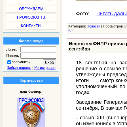
ОБСУЖДАЕМ
Фото:
...
Читать даль
ПРОФСОЮЗ ТВ
КОНТАКТЫ
Категория:
Новости
|
Просмотров:
8
(0)
Форма входа
Исполком ФНПР принял р
сентября
Логин:
Пароль:
18 сентября на за
запомнить
Забыл пароль
|
Регистрация
решение о созыве Г
утверждены председ
итоги смотр-ко
Партнерство
уполномоченный по
наш баннер:
годах.
Заседание Генераль
сентября. В рамках 
- созыв XIII (внеоч
об изменениях в Уст