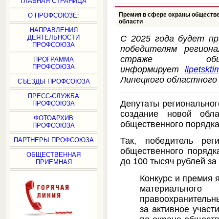
ГЛАВНАЯ СТРАНИЦА
Премия в сфере охраны обществе
О ПРОФСОЮЗЕ:
области
НАПРАВЛЕНИЯ
ДЕЯТЕЛЬНОСТИ
C 2025 года будет п
ПРОФСОЮЗА
победителям региона
страже обще
ПРОГРАММА
ПРОФСОЮЗА
информирует
lipetskti
Липецкого областного
СЪЕЗДЫ ПРОФСОЮЗА
ПРЕСС-СЛУЖБА
Депутаты региональног
ПРОФСОЮЗА
создание новой обл
ФОТОАРХИВ
общественного порядка
ПРОФСОЮЗА
Так, победитель рег
ПАРТНЕРЫ ПРОФСОЮЗА
общественного порядка
ОБЩЕСТВЕННАЯ
до 100 тысяч рублей за 
ПРИЕМНАЯ
Конкурс и премия 
материального
правоохранительн
за активное участ