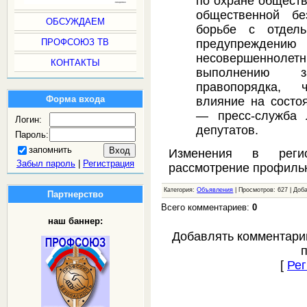
по охране обществ
общественной бе
ОБСУЖДАЕМ
борьбе с отдель
предупреждени
ПРОФСОЮЗ ТВ
несовершеннолетн
КОНТАКТЫ
выполнению 
правопорядка, 
Форма входа
влияние на состоя
— пресс-служба 
Логин:
депутатов.
Пароль:
запомнить
Изменения в реги
Забыл пароль
|
Регистрация
рассмотрение профильн
Категория:
Объявления
| Просмотров: 627 | Доб
Партнерство
Всего комментариев:
0
наш баннер:
Добавлять комментари
[
Рег