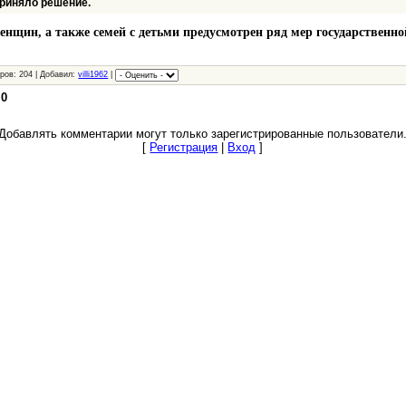
риняло решение.
нщин, а также семей с детьми предусмотрен ряд мер государственно
ров: 204 | Добавил:
villi1962
|
:
0
Добавлять комментарии могут только зарегистрированные пользователи
[
Регистрация
|
Вход
]