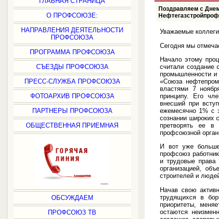
ГЛАВНАЯ СТРАНИЦА
Поздравляем с Дне
О ПРОФСОЮЗЕ:
Нефтегазстройпроф
НАПРАВЛЕНИЯ ДЕЯТЕЛЬНОСТИ
Уважаемые коллеги
ПРОФСОЮЗА
Сегодня мы отмеча
ПРОГРАММА ПРОФСОЮЗА
Начало этому проц
считали создание 
СЪЕЗДЫ ПРОФСОЮЗА
промышленности и 
«Союза нефтепром
ПРЕСС-СЛУЖБА ПРОФСОЮЗА
властями 7 ноябр
принципу. Его чл
ФОТОАРХИВ ПРОФСОЮЗА
внесший при вступ
ежемесячно 1% с з
ПАРТНЕРЫ ПРОФСОЮЗА
сознании широких с
претворять ее в
ОБЩЕСТВЕННАЯ ПРИЕМНАЯ
профсоюзной органи
И вот уже больше
профсоюз работник
и трудовые права
организацией, объ
строителей и люде
Начав свою актив
трудящихся в бор
ОБСУЖДАЕМ
приоритеты, меня
остаются неизмен
ПРОФСОЮЗ ТВ