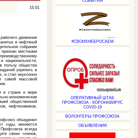
СОБЫТИЯ
15:01
 рабочего движения
#СВОИХНЕБРОСАЕМ
занятых в нефтяной
дительное собрание
 признан местными
производственному
и национальности,
 в пользу общества
задачей укрепить в
, и стал неуклонно
л самой массовой
нов.
и в стране и мире
льно-экономические
ОПЕРАТИВНЫЙ ШТАБ
йшей общественной
ПРОФСОЮЗА - КОРОНАВИРУС
ков, нефтехимиков,
COVID-19
ВОЛОНТЕРЫ ПРОФСОЮЗА
рофсоюз объединил
ут годы, меняются
ОБЪЯВЛЕНИЯ
 Профсоюза всегда
ите своих членов,