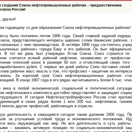
м создания Союза нефтепромышленных рабочих – предшественника
союза России!
, друзья!
ем годовщину со дня образования Союза нефтепромышленных рабочих!
ессу было положено летом 1906 года. Своей главной задачей лидеры
союза, представляющего интересы широких слоев бакинских рабочих, 
связанных с нею производствах. В октябре 1906 года состоялось учре
ышленных рабочих» города Баку и его районов. Он был официально
я. В тот же день был утвержден Устав Союза. Союз строился по 
еном считался всякий рабочий нефтяник, независимо от профессии 
лении членский взнос в размере 50 коп. и отчисляющий сверх того
аработанного рубля. С первых же дней работы Союз поставил своей 
лоев рабочих масс мысль о том, что профсоюз – защитник их интересов
 жизнь. За короткий срок Союз нефтепромышленных рабочих ста
зацией. В конце 1907 года в его рядах насчитывалось более 6 тыс. чле
 века в любой экономической, социальной и политической ситуаци
ов нефтегазового комплекса достойно представляет и защищает социа
 трудящихся. И сегодня Нефтегазстройпрофсоюз России стал крупне
единяющей в своих рядах более 1 млн 200 тыс. нефтяников, газови
й многих других профессий, работающих в отрасли.
ную деятельность в кажущемся сегодня таким далеким 1906 году, П
ьбе за улучшение условий труда и экономического положения. Ид
ется весь окружающий нас мир. Но вся деятельность и суть работы
ными – занимать активную позицию по социально-экономической защ