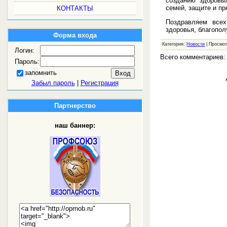
созданию здоровы
семей, защите и пр
КОНТАКТЫ
Поздравляем все
здоровья, благопол
Форма входа
Категория:
Новости
| Просмот
Логин:
Всего комментариев
Пароль:
запомнить
Забыл пароль
|
Регистрация
Партнерство
наш баннер: