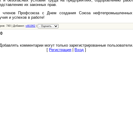
х и безопасных условий труда на предприятиях, оздоровлению работ
едставлению их законных прав.
х членов Профсоюза с Днем создания Союза нефтепромышленных
учия и успехов в работе!
ров: 740 | Добавил:
villi1962
|
:
0
Добавлять комментарии могут только зарегистрированные пользователи
[
Регистрация
|
Вход
]