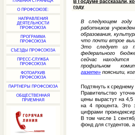
ГЛАВНАЯ СТРАНИЦА
В Госдуме рассказали, к
году
О ПРОФСОЮЗЕ:
НАПРАВЛЕНИЯ
В следующем году 
ДЕЯТЕЛЬНОСТИ
работников учреждени
ПРОФСОЮЗА
образования, культур
ПРОГРАММА
что почти втрое выш
ПРОФСОЮЗА
Это следует из по
СЪЕЗДЫ ПРОФСОЮЗА
федерального бюдж
сейчас находится
ПРЕСС-СЛУЖБА
ПРОФСОЮЗА
профильном ко
газете»
пояснили, ког
ФОТОАРХИВ
ПРОФСОЮЗА
Подтянуть к среднему
ПАРТНЕРЫ ПРОФСОЮЗА
Правительство уточн
ОБЩЕСТВЕННАЯ
цены вырастут на 4,5
ПРИЕМНАЯ
на 4 процента. Это 
цифрами проиндексир
В том числе 1 сентя
фонд для студентов, 