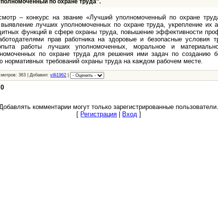
уполномоченный по охране труда".
мотр – конкурс на звание «Лучший уполномоченный по охране тру
 выявление лучших уполномоченных по охране труда, укрепление их а
итных функций в сфере охраны труда, повышение эффективности про
аботодателями прав работника на здоровые и безопасные условия тр
 опыта работы лучших уполномоченных, моральное и материально
лномоченных по охране труда для решения ими задач по созданию б
ю нормативных требований охраны труда на каждом рабочем месте.
смотров: 363 | Добавил:
villi1962
|
:
0
Добавлять комментарии могут только зарегистрированные пользователи
[
Регистрация
|
Вход
]