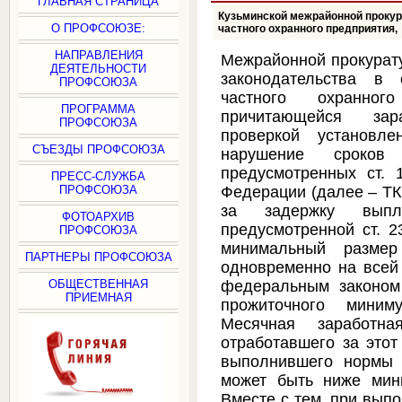
ГЛАВНАЯ СТРАНИЦА
Кузьминской межрайонной прокур
О ПРОФСОЮЗЕ:
частного охранного предприятия,
НАПРАВЛЕНИЯ
Межрайонной прокурату
ДЕЯТЕЛЬНОСТИ
законодательства в
ПРОФСОЮЗА
частного охранно
ПРОГРАММА
причитающейся зар
ПРОФСОЮЗА
проверкой установле
СЪЕЗДЫ ПРОФСОЮЗА
нарушение сроков
предусмотренных ст. 
ПРЕСС-СЛУЖБА
ПРОФСОЮЗА
Федерации (далее – ТК
за задержку выпла
ФОТОАРХИВ
предусмотренной ст. 2
ПРОФСОЮЗА
минимальный размер
ПАРТНЕРЫ ПРОФСОЮЗА
одновременно на всей
ОБЩЕСТВЕННАЯ
федеральным законом
ПРИЕМНАЯ
прожиточного миниму
Месячная заработна
отработавшего за этот
выполнившего нормы т
может быть ниже мин
Вместе с тем, при вып