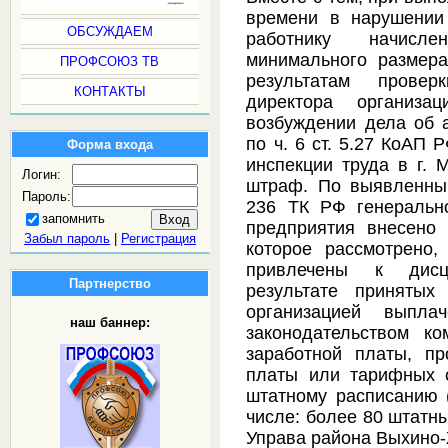
времени в нарушении
ОБСУЖДАЕМ
работнику начисле
минимального размера
ПРОФСОЮЗ ТВ
результатам прове
КОНТАКТЫ
директора организа
возбуждении дела об 
по ч. 6 ст. 5.27 КоАП
Форма входа
инспекции труда в г. 
Логин:
штраф. По выявленным 
Пароль:
236 ТК РФ генерально
запомнить
предприятия внесено 
Забыл пароль
|
Регистрация
которое рассмотрено
привлечены к дисц
Партнерство
результате принятых
организацией выпла
наш баннер:
законодательством к
заработной платы, пр
платы или тарифных с
штатному расписанию 
числе: более 80 штатны
Управа района Выхино-