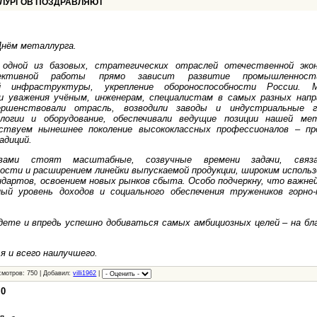
ЛЛУРГОВ ПОЗДРАВЛЯЮТ
Днём металлурга.
одной из базовых, стратегических отраслей отечественной эко
ективной работы прямо зависит развитие промышленност
ой инфраструктуры, укрепление обороноспособности России.
и уважения учёным, инженерам, специалистам в самых разных напр
ершенствовали отрасль, возводили заводы и индустриальные г
логии и оборудование, обеспечивали ведущие позиции нашей ме
ствуем нынешнее поколение высококлассных профессионалов – п
адиций.
вами стоят масштабные, созвучные времени задачи, свя
ости и расширением линейки выпускаемой продукции, широким исполь
ндартов, освоением новых рынков сбыта. Особо подчеркну, что важ
ый уровень доходов и социального обеспечения тружеников горно-
дете и впредь успешно добиваться самых амбициозных целей – на бл
я и всего наилучшего.
смотров: 750 | Добавил:
villi1962
|
:
0