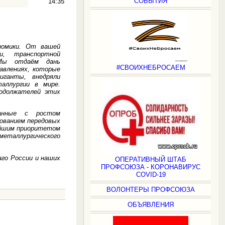
СОБЫТИЯ
14:35
номики. От вашей
и, транспортной
 Мы отдаём дань
#СВОИХНЕБРОСАЕМ
авлениях, которые
иганты, внедряли
таллургии в мире.
родолжателей этих
занные с ростом
зованием передовых
нейшим приоритетом
металлургического
аго России и наших
ОПЕРАТИВНЫЙ ШТАБ
ПРОФСОЮЗА - КОРОНАВИРУС
COVID-19
ВОЛОНТЕРЫ ПРОФСОЮЗА
ОБЪЯВЛЕНИЯ