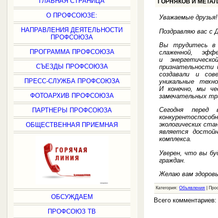
ГЛАВНАЯ СТРАНИЦА
ГОРНЯКОВ И МЕТА
О ПРОФСОЮЗЕ:
Уважаемые друзья!
НАПРАВЛЕНИЯ ДЕЯТЕЛЬНОСТИ
Поздравляю вас с 
ПРОФСОЮЗА
Вы трудитесь в 
ПРОГРАММА ПРОФСОЮЗА
слаженной, эфф
и энергетическ
СЪЕЗДЫ ПРОФСОЮЗА
признательности 
создавали и сов
ПРЕСС-СЛУЖБА ПРОФСОЮЗА
уникальные техно
И конечно, мы че
ФОТОАРХИВ ПРОФСОЮЗА
замечательных тр
Сегодня перед 
ПАРТНЕРЫ ПРОФСОЮЗА
конкурентоспособн
экологических ста
ОБЩЕСТВЕННАЯ ПРИЕМНАЯ
является достойн
комплекса.
Уверен, что вы бу
граждан.
Желаю вам здоровь
Категория:
Объявления
| Про
ОБСУЖДАЕМ
Всего комментариев
ПРОФСОЮЗ ТВ