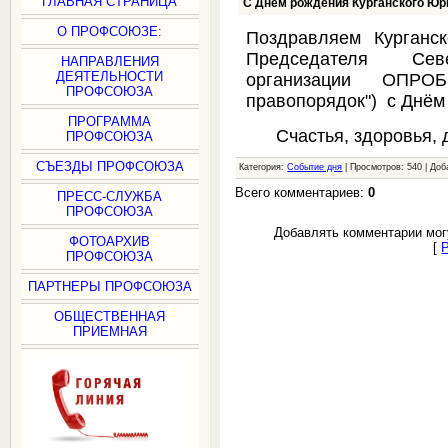
ГЛАВНАЯ СТРАНИЦА
C Днём рождения Курганского Юр
О ПРОФСОЮЗЕ:
Поздравляем Курганс
Председателя Севе
НАПРАВЛЕНИЯ
ДЕЯТЕЛЬНОСТИ
организации ОПРО
ПРОФСОЮЗА
правопорядок") с Днём
ПРОГРАММА
Счастья, здоровья, д
ПРОФСОЮЗА
СЪЕЗДЫ ПРОФСОЮЗА
Категория:
Событие дня
| Просмотров: 540 | До
Всего комментариев:
0
ПРЕСС-СЛУЖБА
ПРОФСОЮЗА
Добавлять комментарии мог
ФОТОАРХИВ
[
ПРОФСОЮЗА
ПАРТНЕРЫ ПРОФСОЮЗА
ОБЩЕСТВЕННАЯ
ПРИЕМНАЯ