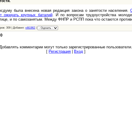
тости.
осдуму была внесена новая редакция закона о занятости населения.
ит ожидать крупных баталий
. И по вопросам трудоустройства молоде
отице, и по самозанятым. Между ФНПР и РСПП пока что остаются против
ров: 309 | Добавил:
villi1962
|
:
0
Добавлять комментарии могут только зарегистрированные пользователи
[
Регистрация
|
Вход
]