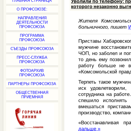
ГЛАВНАЯ СТРАНИЦА
Уволили по телефону: п
которого незаконно выг
О ПРОФСОЮЗЕ:
НАПРАВЛЕНИЯ
Жителя Комсомольс
ДЕЯТЕЛЬНОСТИ
больничного, пишет
ПРОФСОЮЗА
ПРОГРАММА
ПРОФСОЮЗА
Приставы Хабаровског
мужчине восстановит
СЪЕЗДЫ ПРОФСОЮЗА
ЧОП, но заболел и поп
ПРЕСС-СЛУЖБА
то день ему позвонил
ПРОФСОЮЗА
работу больше не в
ФОТОАРХИВ
«Комсомольской правд
ПРОФСОЮЗА
Терпеть такое мужчин
ПАРТНЕРЫ ПРОФСОЮЗА
иск удовлетворили,
ОБЩЕСТВЕННАЯ
сотрудника на работе
ПРИЕМНАЯ
спешило исполнять 
вмешаться пристава
производство, компан
«Восстанавливая п
дальше »