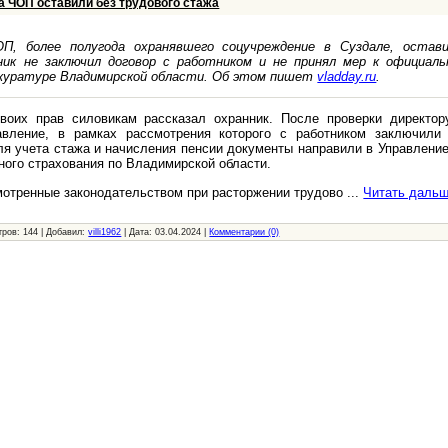
а ЧОП оставили без трудового стажа
П, более полугода охранявшего соцучреждение в Суздале, остав
ник не заключил договор с работником и не принял мер к официал
окуратуре Владимирской области. Об этом пишет
vladday.ru
.
воих прав силовикам рассказал охранник. После проверки директо
авление, в рамках рассмотрения которого с работником заключили 
я учета стажа и начисления пенсии документы направили в Управлени
ного страхования по Владимирской области.
мотренные законодательством при расторжении трудово
...
Читать дальш
тров:
144
|
Добавил:
villi1962
|
Дата:
03.04.2024
|
Комментарии (0)