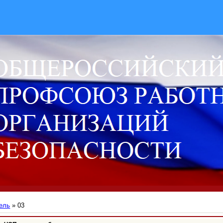
ель
»
03