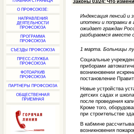
ГЛАВНАЯ СТРАНИЦА
Законы 03/24: Что измен
О ПРОФСОЮЗЕ:
Индексация пенсий и 
НАПРАВЛЕНИЯ
ипотеки и поправки 
ДЕЯТЕЛЬНОСТИ
ПРОФСОЮЗА
ожидает граждан Росс
разбираемся вместе 
ПРОГРАММА
ПРОФСОЮЗА
1 марта. Больницы л
СЪЕЗДЫ ПРОФСОЮЗА
Социальные учреждени
ПРЕСС-СЛУЖБА
ПРОФСОЮЗА
приборами автоматиче
возникновении искрен
ФОТОАРХИВ
ПРОФСОЮЗА
постановление Правите
ПАРТНЕРЫ ПРОФСОЮЗА
Новые устройства уст
детских садах и школ
ОБЩЕСТВЕННАЯ
ПРИЕМНАЯ
после проведения кап
Кроме того, оборудов
при строительстве зд
В кабмине рассчитываю
возникновения пожаро