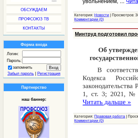
увольнением,
...
Чита
ОБСУЖДАЕМ
Категория:
Новости
|
Просмотров:
3
ПРОФСОЮЗ ТВ
Комментарии (0)
КОНТАКТЫ
Минтруд подготовил прое
Форма входа
Об утвержде
Логин:
государственно
Пароль:
запомнить
В соответст
Забыл пароль
|
Регистрация
Кодекса Россий
законодательства 
Партнерство
1, ст. 3; 2021, 
наш баннер:
Читать дальше »
Категория:
Правовая работа
|
Прос
Комментарии (0)