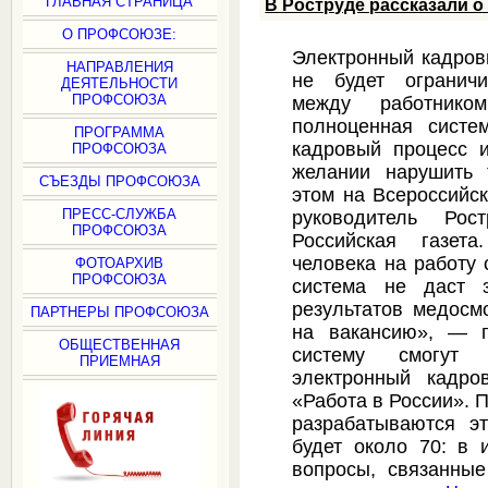
ГЛАВНАЯ СТРАНИЦА
В Роструде рассказали о
О ПРОФСОЮЗЕ:
Электронный кадров
НАПРАВЛЕНИЯ
не будет ограничи
ДЕЯТЕЛЬНОСТИ
ПРОФСОЮЗА
между работнико
полноценная систем
ПРОГРАММА
кадровый процесс 
ПРОФСОЮЗА
желании нарушить 
СЪЕЗДЫ ПРОФСОЮЗА
этом на Всероссийс
ПРЕСС-СЛУЖБА
руководитель Ро
ПРОФСОЮЗА
Российская газет
человека на работу
ФОТОАРХИВ
ПРОФСОЮЗА
система не даст з
результатов медосм
ПАРТНЕРЫ ПРОФСОЮЗА
на вакансию», — п
ОБЩЕСТВЕННАЯ
систему смогут 
ПРИЕМНАЯ
электронный кадро
«Работа в России». 
разрабатываются э
будет около 70: в 
вопросы, связанные