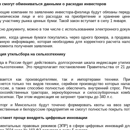
ы смогут обмениваться данными о расходах инвесторов
ющие компании по заявлению инвестора-физлица будут обязаны пере
изическом лице и его расходах на приобретение и хранение цен
участнику рынка ценных бумаг. Такой закон вступает в силу 1 января.
сно документу, можно в том числе с использованием электронного доку
иях, когда ценные бумаги покупались через одного брокера, а продава
анную информацию, которая необходима для корректного расчета нало
момента получения заявления.
ция утильсбора на сельхозтехнику
ода в России будет действовать долгосрочная шкала индексации утилиз
льхозтехники. Это предполагает постановление Правительства от 21 д
ивается как производителями, так и импортерами техники. Пр
нется только тех видов техники, серийное производство которых нала
ссии, а также способно полностью обеспечить внутренний спрос. Реч
кохозяйственных тракторах, зерноуборочных и силосоуборочных комб
осилках. При этом индексация не затронет тракторы до 340 л.с.
торг и Минсельхоз будут точечно формировать квоты на ввоз зар
чественные и белорусские предприятия не смогут полностью покрыть пот
у станет проще внедрять цифровые инновации
ментальных правовых режимов (ЭПР) в сфере цифровых инноваций для