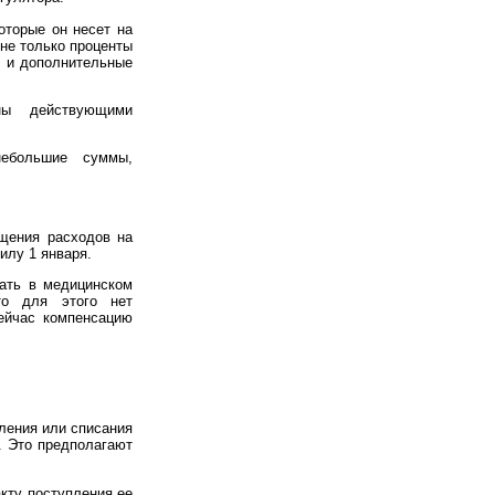
оторые он несет на
 не только проценты
у и дополнительные
ны действующими
небольшие суммы,
щения расходов на
илу 1 января.
гать в медицинском
то для этого нет
ейчас компенсацию
ления или списания
. Это предполагают
кту поступления ее