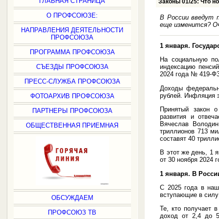
ГЛАВНАЯ СТРАНИЦА
Законы 01/25: Что н
О ПРОФСОЮЗЕ:
В России введут 
еще изменится? О
НАПРАВЛЕНИЯ ДЕЯТЕЛЬНОСТИ
ПРОФСОЮЗА
1 января. Госуда
ПРОГРАММА ПРОФСОЮЗА
На социальную по
СЪЕЗДЫ ПРОФСОЮЗА
индексацию пенсий
2024 года № 419-Ф
ПРЕСС-СЛУЖБА ПРОФСОЮЗА
Доходы федеральн
рублей. Инфляция з
ФОТОАРХИВ ПРОФСОЮЗА
Принятый закон о
ПАРТНЕРЫ ПРОФСОЮЗА
развития и отвеч
Вячеслав Володин
ОБЩЕСТВЕННАЯ ПРИЕМНАЯ
триллионов 713 ми
составят 40 трилли
В этот же день, 1 
от 30 ноября 2024 
1 января. В Росс
С 2025 года в наш
вступающие в силу
ОБСУЖДАЕМ
Те, кто получает 
ПРОФСОЮЗ ТВ
доход от 2,4 до 