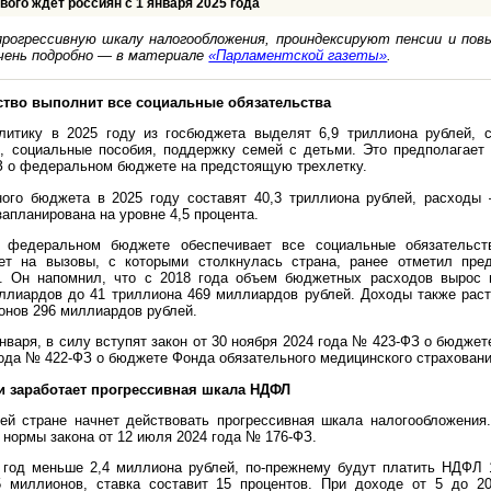
ового ждет россиян с 1 января 2025 года
прогрессивную шкалу налогообложения, проиндексируют пенсии и по
чень подробно — в материале
«Парламентской газеты»
.
рство выполнит все социальные обязательства
литику в 2025 году из госбюджета выделят 6,9 триллиона рублей, с
, социальные пособия, поддержку семей с детьми. Это предполагает 
З о федеральном бюджете на предстоящую трехлетку.
ого бюджета в 2025 году составят 40,3 триллиона рублей, расходы 
апланирована на уровне 4,5 процента.
 федеральном бюджете обеспечивает все социальные обязательст
ает на вызовы, с которыми столкнулась страна, ранее отметил пре
. Он напомнил, что с 2018 года объем бюджетных расходов вырос 
ллиардов до 41 триллиона 469 миллиардов рублей. Доходы также расту
онов 296 миллиардов рублей.
января, в силу вступят закон от 30 ноября 2024 года № 423-ФЗ о бюдже
года № 422-ФЗ о бюджете Фонда обязательного медицинского страховани
ии заработает прогрессивная шкала НДФЛ
ей стране начнет действовать прогрессивная шкала налогообложения
 нормы закона от 12 июля 2024 года № 176-ФЗ.
в год меньше 2,4 миллиона рублей, по-прежнему будут платить НДФЛ 
5 миллионов, ставка составит 15 процентов. При доходе от 5 до 