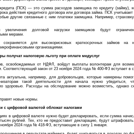
кредита (ПСК) — это сумма расходов заемщика по кредиту (займу), к
рока действия кредитного договора или договора займа. ПСК учитывает
любые другие связанные с ним платежи заемщика. Например, страховк
 увеличения долговой нагрузки заемщиков будут ограниче
ными мерами.
 сохраняется для высокорисковых краткосрочных займов на 
икрофинансовыми организациями.
ры получат налоговую льготу при оплате медуслуг
ов, освобождаемых от НДФЛ, войдут выплаты волонтерам для возме
. Соответствующий закон от 23 ноября 2024 года № 400-ФЗ вступает в с
та актуальна, например, для добровольцев, которые намерены помо
анизаторам такой деятельности для начала нужно убедиться, ч
 по здоровью. Расходы на обследование можно возместить, однако с
справят новые нормы.
ии с цифровой валютой обложат налогами
циях в цифровой валюте нужно будет декларировать, если сумма начис
 тысяч рублей. Тех, кто не предоставит декларацию, будут штрафовать
 ноября 2024 года № 418-ФЗ, вступающие в силу 1 января.
полученная в результате майнинга, будет учитываться в доходах по фа