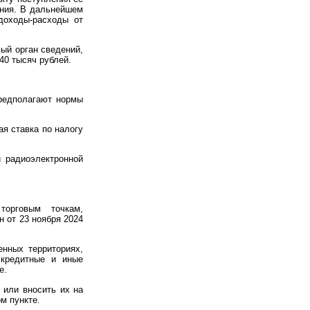
ения. В дальнейшем
доходы-расходы от
ый орган сведений,
40 тысяч рублей.
редполагают нормы
я ставка по налогу
 радиоэлектронной
торговым точкам,
н от 23 ноября 2024
нных территориях,
 кредитные и иные
е.
 или вносить их на
м пункте.