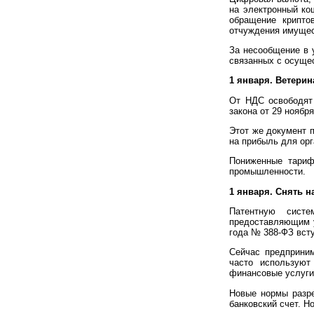
на электронный ко
обращение крипто
отчуждения имущес
За несообщение в 
связанных с осуще
1 января. Ветери
От НДС освободят
закона от 29 ноябр
Этот же документ п
на прибыль для ор
Пониженные тариф
промышленности.
1 января. Снять 
Патентную систе
предоставляющим ус
года № 388-ФЗ всту
Сейчас предприни
часто используют
финансовые услуги
Новые нормы разре
банковский счет. Н