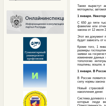
Также вырастут 
мотоциклы; автомо
1 января. Некото
С 650 до пяти тыс
фамилии или отчес
закона от 12 июля 
Этот же документ 
будет зависеть от 
Кроме того, 1 янв
размеры госпошлин
заявки на госреги
изменении данных 
топологию интегр
пошлины, вошли, в 
1 января. В Росс
В России появится
силу нормы закона 
Новый страховой 
накопления денег.
Система долевого с
которые люди вк
Ответственность з