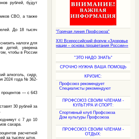
нов рублей, будут
ников СВО, а также
елей. До 18 тысяч
"Горячая линия Профсоюза"
XXI Всероссийский форум «Здоровье
снизить налоги для
нации – основа процветания России»»
в детей, уверена
ом, чтобы в России
"ЭТО НАДО ЗНАТЬ"
СРОЧНО НУЖНА ВАША ПОМОЩЬ
ий алкоголь, сидр,
КРИЗИС:
ря 2024 года № 362-
Профсоюз рекомендует
Специалисты рекомендуют
5 процентов — с 643
ПРОФСОЮЗ СВОИМ ЧЛЕНАМ -
КУЛЬТУРА И СПОРТ:
ставят 30 рублей за
.
Спортивный клуб Профсоюза
Дом культуры Профсоюза
поднимут с 7 до 10
мов сахара.
ПРОФСОЮЗ СВОИМ ЧЛЕНАМ -
роцентов расчетной
ОТДЫХ:
ей за тысячу штук.