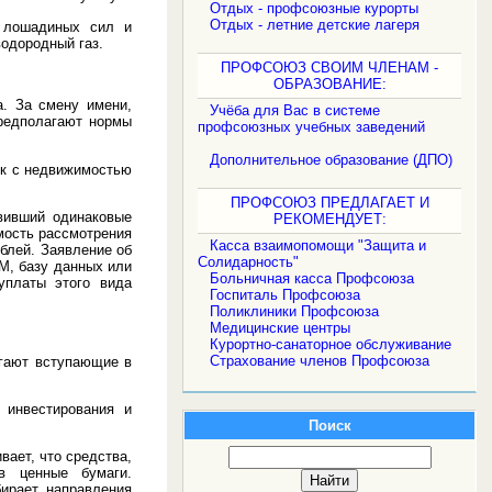
Отдых - профсоюзные курорты
Отдых - летние детские лагеря
 лошадиных сил и
одородный газ.
ПРОФСОЮЗ СВОИМ ЧЛЕНАМ -
ОБРАЗОВАНИЕ:
а. За смену имени,
Учёба для Вас в системе
предполагают нормы
профсоюзных учебных заведений
Дополнительное образование (ДПО)
ок с недвижимостью
ПРОФСОЮЗ ПРЕДЛАГАЕТ И
овивший одинаковые
РЕКОМЕНДУЕТ:
мость рассмотрения
Касса взаимопомощи "Защита и
блей. Заявление об
Солидарность"
М, базу данных или
Больничная касса Профсоюза
уплаты этого вида
Госпиталь Профсоюза
Поликлиники Профсоюза
Медицинские центры
Курортно-санаторное обслуживание
Страхование членов Профсоюза
агают вступающие в
 инвестирования и
Поиск
ает, что средства,
в ценные бумаги.
бирает направления