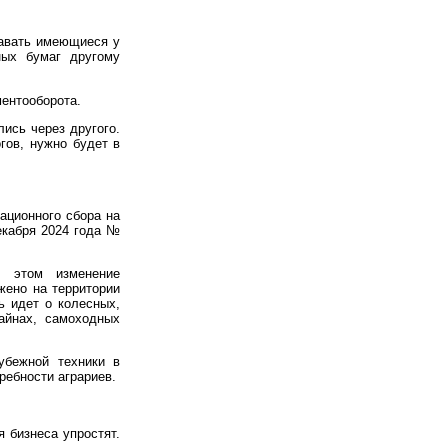
давать имеющиеся у
ных бумаг другому
ментооборота.
лись через другого.
гов, нужно будет в
ационного сбора на
екабря 2024 года №
и этом изменение
жено на территории
ь идет о колесных,
айнах, самоходных
убежной техники в
ребности аграриев.
 бизнеса упростят.