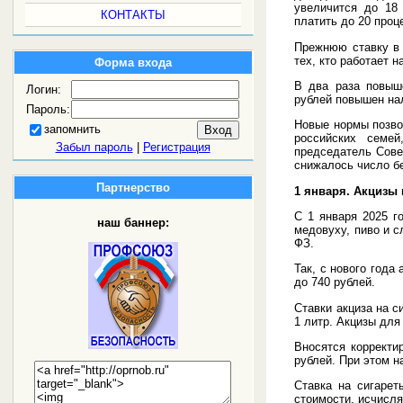
увеличится до 18
КОНТАКТЫ
платить до 20 про
Прежнюю ставку в 
тех, кто работает 
Форма входа
В два раза повыш
Логин:
рублей повышен на
Пароль:
Новые нормы позво
запомнить
российских семе
Забыл пароль
|
Регистрация
председатель Сове
снижалось число б
Партнерство
1 января. Акцизы 
С 1 января 2025 г
наш баннер:
медовуху, пиво и с
ФЗ.
Так, с нового года
до 740 рублей.
Ставки акциза на с
1 литр. Акцизы для
Вносятся корректи
рублей. При этом н
Ставка на сигарет
стоимости, исчисля