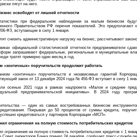
риски лягут на него.
бизнес освободят от лишней отчетности
татистики при федеральном наблюдении за малым бизнесом буду
енного Правительством РФ перечня показателей. Это предполагают 
206-ФЗ, вступающие в силу 1 января.
лят снизить административную нагрузку на бизнес, рассчитывают закон
амках официальной статистической отчетности предприниматели сда
 форм запрашивают федеральные, региональные и муниципальные влас
люди тратят примерно один месяц в год.
зм «зонтичных» поручительств продолжит работать
низм «зонтичных» поручительств и независимых гарантий Корпор
твующий закон от 13 декабря 2024 года № 456-ФЗ вступает в силу 1 янв
или осенью 2021 года в рамках нацпроекта «Малое и среднее пред
идуальной предпринимательской инициативы». В 2024 году прогр
чительства — один из самых востребованных бизнесом инструментов
кредитования. Покрывая до 50 процентов от суммы кредита, поручит
успешно кредитоваться у партнеров Корпорации «МСП».
енил ограничения на полную стоимость потребительских кредитов
л ограничения на полную стоимость потребительских кредитов с 1 янва
е Совет директоров Банка принял 24 декабря, сообщает пресс-служба ре