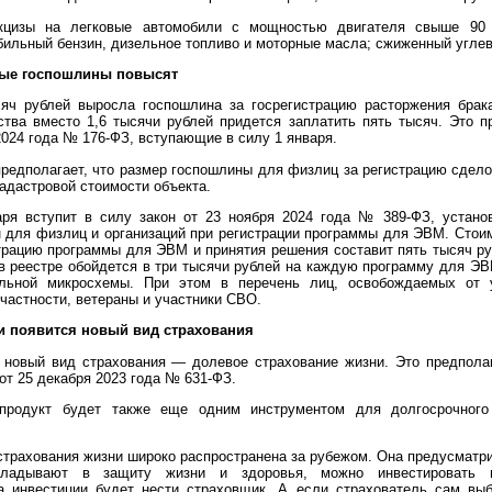
акцизы на легковые автомобили с мощностью двигателя свыше 90
бильный бензин, дизельное топливо и моторные масла; сжиженный углев
рые госпошлины повысят
яч рублей выросла госпошлина за госрегистрацию расторжения брак
тва вместо 1,6 тысячи рублей придется заплатить пять тысяч. Это 
2024 года № 176-ФЗ, вступающие в силу 1 января.
предполагает, что размер госпошлины для физлиц за регистрацию сдел
кадастровой стоимости объекта.
аря вступит в силу закон от 23 ноября 2024 года № 389-ФЗ, устан
 для физлиц и организаций при регистрации программы для ЭВМ. Стои
страцию программы для ЭВМ и принятия решения составит пять тысяч ру
в реестре обойдется в три тысячи рублей на каждую программу для ЭВ
альной микросхемы. При этом в перечень лиц, освобождаемых от 
частности, ветераны и участники СВО.
ии появится новый вид страхования
 новый вид страхования — долевое страхование жизни. Это предпол
от 25 декабря 2023 года № 631-ФЗ.
продукт будет также еще одним инструментом для долгосрочного
трахования жизни широко распространена за рубежом. Она предусматрив
ладывают в защиту жизни и здоровья, можно инвестировать 
а инвестиции будет нести страховщик. А если страхователь сам вы