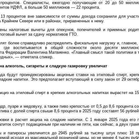
 процентов. Специалисты, ежегодно получающие от 20 до 50 миллио
центов НДФЛ, а больше 50 миллионов — 22 процента.
13 процентов вне зависимости от суммы дохода сохранили для участ
на Крайнем Севере или в районах, приравненных к нему.
ены налоговые вычеты для опекунов, попечителей и приемных родит
логовый вычет за сдачу нормативов ГТО.
лят более справедливо распределить фискальную нагрузку и, главное, 
й, где воспитывается в общей сложности около десяти миллионо
та Федерации Валентина Матвиенко. «Главный смысл такой политики в т
едных», — отметила спикер.
на алкоголь, сигареты и сладкую газировку увеличат
ода будут проиндексированы акцизные ставки на этиловый спирт, крепк
ладкие напитки. Это предполагает вступающий в силу закон от 29 октяб
 акциз на этиловый спирт в крепких алкогольных напитках вырастет на 1
идр, пуаре и медовуху, а также пиво крепостью от 0,5 до 8,6 процента со
 пива с долей спирта свыше 8,6 процента в 2025 году составят 56 рублей
ровки в расчет акциза на сладкие напитки. С 1 января 2025 года его 
апиток сочтут подакцизным при наличии не пяти, как сейчас, а двух грам
ы и папиросы увеличится до 2945 рублей за тысячу штук плюс 18 п
емой исходя из максимальной розничной цены, но не менее 4 тысяч рубл