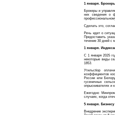
1 января. Брокер
Брокеры и управля
них сведения о ф
профессиональному 
Сделать это, согла
Речь идет о ситуац
Предоставить указ
течение 30 дней с 
1 января. Индекса
С 1 января 2025 г
некоторые виды се
1853.
Утильсбор оплач
коэффициентов кос
России или Белору
гусеничных сельс
опрыскивателях и к
Ежегодно Минпром
случаях, когда оте
5 января. Бизнес
Внедрение экспери