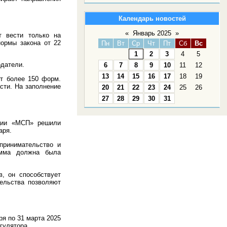
Календарь новостей
«
Январь 2025
»
т вести только на
нормы закона от 22
Пн
Вт
Ср
Чт
Пт
Сб
Вс
1
2
3
4
5
одатели.
6
7
8
9
10
11
12
13
14
15
16
17
18
19
ют более 150 форм.
ти. На заполнение
20
21
22
23
24
25
26
27
28
29
30
31
ации «МСП» решили
аря.
принимательство и
амма должна была
, он способствует
ельства позволяют
ря по 31 марта 2025
гулятора.