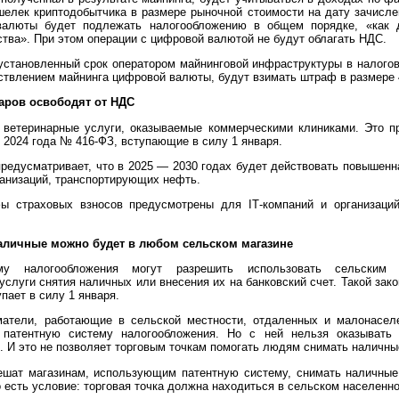
шелек криптодобытчика в размере рыночной стоимости на дату зачисл
валюты будет подлежать налогообложению в общем порядке, «как 
тва». При этом операции с цифровой валютой не будут облагать НДС.
установленный срок оператором майнинговой инфраструктуры в налогов
ствлением майнинга цифровой валюты, будут взимать штраф в размере 
наров освободят от НДС
 ветеринарные услуги, оказываемые коммерческими клиниками. Это п
я 2024 года № 416-ФЗ, вступающие в силу 1 января.
редусматривает, что в 2025 — 2030 годах будет действовать повышенна
ганизаций, транспортирующих нефть.
ы страховых взносов предусмотрены для IТ-компаний и организаций
наличные можно будет в любом сельском магазине
му налогообложения могут разрешить использовать сельским 
луги снятия наличных или внесения их на банковский счет. Такой зако
пает в силу 1 января.
матели, работающие в сельской местности, отдаленных и малонаселе
 патентную систему налогообложения. Но с ней нельзя оказывать
. И это не позволяет торговым точкам помогать людям снимать наличны
шат магазинам, использующим патентную систему, снимать наличные
о есть условие: торговая точка должна находиться в сельском населенно