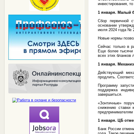
инвестирования, то 
1 января. Малый 
Сбор первичной с
основании утвержд
июля 2024 года № 
Новые нормы позво
Сейчас только в р
Еще более тысячи
всех этих бланков 
1 января. Механи
Действующий меха
продлить. Соответс
Программу запуст
поддержка индив
завершиться.
«Зонтичные» пору
снижению ставки 
предпринимателям 
1 января. ЦБ отм
Банк России отмени
года. Такое решени