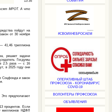
СОБЫТИЯ
13:35
высят МРОТ. А что
редства пойдут на
#СВОИХНЕБРОСАЕМ
закон от 30 ноября
— 41,46 триллиона
ва, решает задачи
дседатель Госдумы
в 2,5 раза — с 16
т, в 2025 году они
те Соцфонда и закон
ОПЕРАТИВНЫЙ ШТАБ
я.
ПРОФСОЮЗА - КОРОНАВИРУС
COVID-19
ВОЛОНТЕРЫ ПРОФСОЮЗА
. Это предполагают
ОБЪЯВЛЕНИЯ
13 процентов. Если
20 миллионов НДФЛ