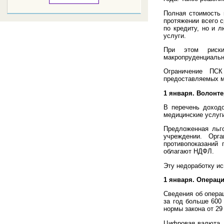
Полная стоимость 
протяжении всего с
по кредиту, но и 
услуги.
При этом риски
макропруденциаль
Ограничение ПСК
предоставляемых м
1 января. Волонте
В перечень доход
медицинские услуги
Предложенная льго
учреждении. Орг
противопоказаний
облагают НДФЛ.
Эту недоработку и
1 января. Операц
Сведения об опера
за год больше 600
нормы закона от 29
Цифровая валюта, 