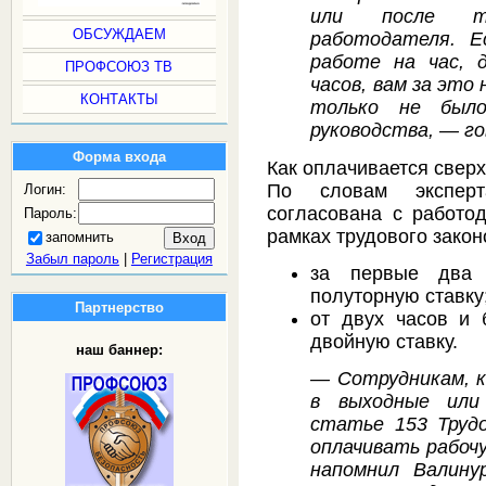
или после та
ОБСУЖДАЕМ
работодателя. Е
работе на час, 
ПРОФСОЮЗ ТВ
часов, вам за это
КОНТАКТЫ
только не было
руководства, — г
Форма входа
Как оплачивается свер
По словам эксперт
Логин:
согласована с работо
Пароль:
рамках трудового закон
запомнить
Забыл пароль
|
Регистрация
за первые два 
полуторную ставку
Партнерство
от двух часов и
двойную ставку.
наш баннер:
— Сотрудникам, 
в выходные или 
статье 153 Трудо
оплачивать рабочу
напомнил Валину