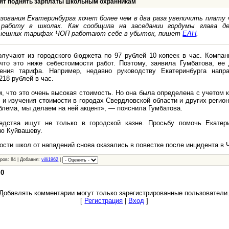
тят поднять зарплаты школьным охранникам
зования Екатеринбурга хочет более чем в два раза увеличить плату
 работу в школах. Как сообщила на заседании гордумы глава д
ынешних тарифах ЧОП работают себе в убыток, пишет
ЕАН
.
олучают из городского бюджета по 97 рублей 10 копеек в час. Компан
то это ниже себестоимости работ. Поэтому, заявила Гумбатова, ее
ения тарифа. Например, недавно руководству Екатеринбурга напр
218 рублей в час.
, что это очень высокая стоимость. Но она была определена с учетом 
и изучения стоимости в городах Свердловской области и других регио
блема, мы делаем на ней акцент», — пояснила Гумбатова.
едства ищут не только в городской казне. Просьбу помочь Екатер
ию Куйвашеву.
сти школ от нападений снова оказались в повестке после инцидента в 
ров: 84 | Добавил:
villi1962
|
:
0
Добавлять комментарии могут только зарегистрированные пользователи
[
Регистрация
|
Вход
]