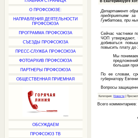
ГЛАВНАЯ СТРАНИЦА
В Екатеринбурге хо
О ПРОФСОЮЗЕ:
Департамент обра
предприятиям за
НАПРАВЛЕНИЯ ДЕЯТЕЛЬНОСТИ
Гумбатова, при н
ПРОФСОЮЗА
ПРОГРАММА ПРОФСОЮЗА
Сейчас частники п
ЧОП утверждают, ч
СЪЕЗДЫ ПРОФСОЮЗА
добиваться повыш
повысить плату до 
ПРЕСС-СЛУЖБА ПРОФСОЮЗА
Мы понимаем
ФОТОАРХИВ ПРОФСОЮЗА
предложений 
большая про
ПАРТНЕРЫ ПРОФСОЮЗА
По ее словам, ср
губернатору Евген
ОБЩЕСТВЕННАЯ ПРИЕМНАЯ
Вопросы защищенно
Категория:
Новости
| Просмот
Всего комментариев
ОБСУЖДАЕМ
ПРОФСОЮЗ ТВ