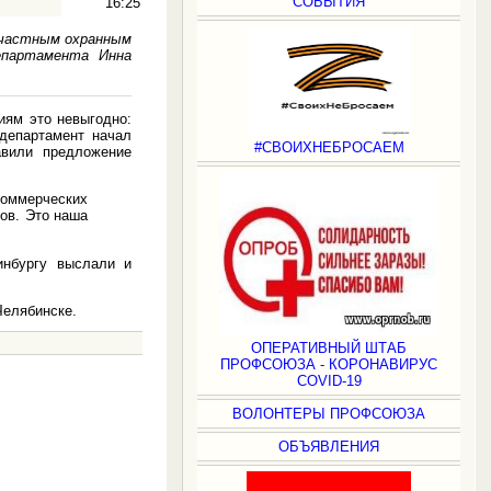
СОБЫТИЯ
16:25
 частным охранным
епартамента Инна
иям это невыгодно:
 департамент начал
#СВОИХНЕБРОСАЕМ
авили предложение
коммерческих
нов. Это наша
инбургу выслали и
Челябинске.
ОПЕРАТИВНЫЙ ШТАБ
ПРОФСОЮЗА - КОРОНАВИРУС
COVID-19
ВОЛОНТЕРЫ ПРОФСОЮЗА
.
ОБЪЯВЛЕНИЯ