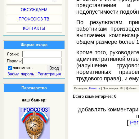
представление и 
ОБСУЖДАЕМ
недопустимости подоб
ПРОФСОЮЗ ТВ
По результатам пр
работникам произведе
КОНТАКТЫ
выплачена компенсац
общем размере более 1
Форма входа
Кроме того, руководит
Логин:
административной ответ
Пароль:
(нарушение трудов
запомнить
нормативных право
Забыл пароль
|
Регистрация
трудового права), и ем
Партнерство
Категория:
Новости
| Просмотров: 84 | Добавил
Всего комментариев:
0
наш баннер:
Добавлять комментари
[
Рег