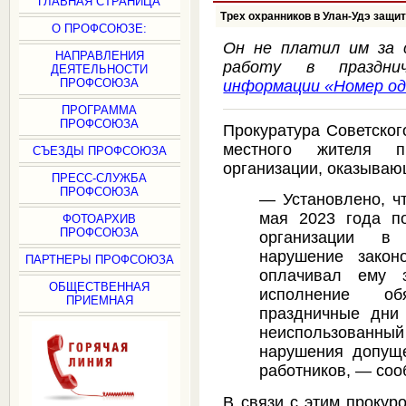
ГЛАВНАЯ СТРАНИЦА
Трех охранников в Улан-Удэ защи
О ПРОФСОЮЗЕ:
Он не платил им за 
НАПРАВЛЕНИЯ
работу в праздн
ДЕЯТЕЛЬНОСТИ
ПРОФСОЮЗА
информации «Номер о
ПРОГРАММА
ПРОФСОЮЗА
Прокуратура Советског
местного жителя п
СЪЕЗДЫ ПРОФСОЮЗА
организации, оказываю
ПРЕСС-СЛУЖБА
ПРОФСОЮЗА
— Установлено, чт
мая 2023 года п
ФОТОАРХИВ
ПРОФСОЮЗА
организации в
нарушение закон
ПАРТНЕРЫ ПРОФСОЮЗА
оплачивал ему з
ОБЩЕСТВЕННАЯ
исполнение об
ПРИЕМНАЯ
праздничные дни
неиспользован
нарушения допущ
работников, — соо
В связи с этим прокур