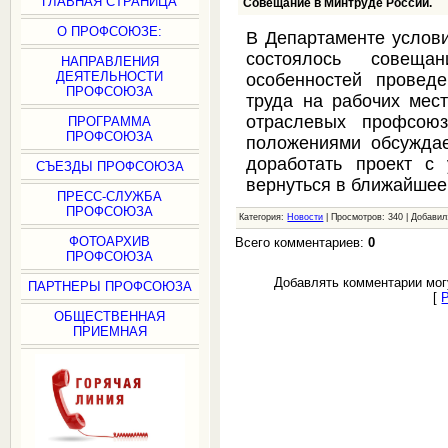
ГЛАВНАЯ СТРАНИЦА
Совещание в Минтруде России.
О ПРОФСОЮЗЕ:
В Департаменте услови
состоялось совеща
НАПРАВЛЕНИЯ
ДЕЯТЕЛЬНОСТИ
особенностей провед
ПРОФСОЮЗА
труда на рабочих мест
отраслевых профсоюз
ПРОГРАММА
ПРОФСОЮЗА
положениями обсуждае
доработать проект с
СЪЕЗДЫ ПРОФСОЮЗА
вернуться в ближайшее
ПРЕСС-СЛУЖБА
ПРОФСОЮЗА
Категория:
Новости
| Просмотров: 340 | Добави
ФОТОАРХИВ
Всего комментариев:
0
ПРОФСОЮЗА
Добавлять комментарии мог
ПАРТНЕРЫ ПРОФСОЮЗА
[
ОБЩЕСТВЕННАЯ
ПРИЕМНАЯ