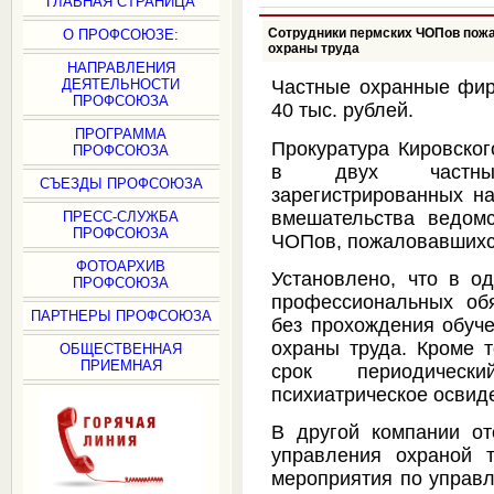
ГЛАВНАЯ СТРАНИЦА
Сотрудники пермских ЧОПов пож
О ПРОФСОЮЗЕ:
охраны труда
НАПРАВЛЕНИЯ
ДЕЯТЕЛЬНОСТИ
Частные охранные фи
ПРОФСОЮЗА
40 тыс. рублей.
ПРОГРАММА
Прокуратура Кировског
ПРОФСОЮЗА
в двух частных
СЪЕЗДЫ ПРОФСОЮЗА
зарегистрированных н
вмешательства ведом
ПРЕСС-СЛУЖБА
ПРОФСОЮЗА
ЧОПов, пожаловавшихся
ФОТОАРХИВ
Установлено, что в о
ПРОФСОЮЗА
профессиональных обя
ПАРТНЕРЫ ПРОФСОЮЗА
без прохождения обуче
охраны труда. Кроме т
ОБЩЕСТВЕННАЯ
ПРИЕМНАЯ
срок периодичес
психиатрическое освид
В другой компании от
управления охраной 
мероприятия по управ