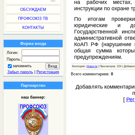
на рабочих местах,
инструкции по охране т
ОБСУЖДАЕМ
По итогам проверк
ПРОФСОЮЗ ТВ
юридические и до
КОНТАКТЫ
Государственной инс
административной ответ
КоАП РФ (нарушение 
Форма входа
общая сумма которы
Логин:
предупреждениям.
Пароль:
запомнить
Категория:
Новости
| Просмотров: 224 | Добави
Забыл пароль
|
Регистрация
Всего комментариев:
0
Партнерство
Добавлять комментари
наш баннер:
[
Рег