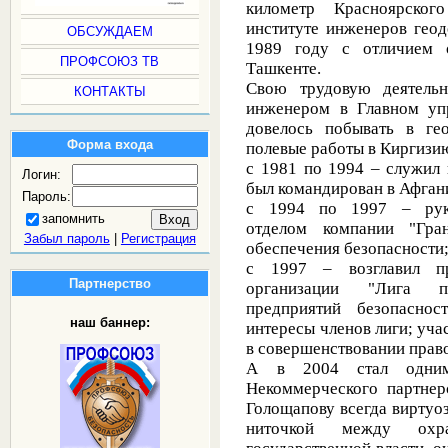
километр Красноярског
институте инженеров геод
ОБСУЖДАЕМ
1989 году с отличием
ПРОФСОЮЗ ТВ
Ташкенте.
Свою трудовую деятель
КОНТАКТЫ
инженером в Главном упр
довелось побывать в гео
Форма входа
полевые работы в Киргизи
с 1981 по 1994 – служил
Логин:
был командирован в Афга
Пароль:
с 1994 по 1997 – руко
запомнить
отделом компании "Гра
Забыл пароль
|
Регистрация
обеспечения безопасности
с 1997 – возглавил пр
Партнерство
организации "Лига п
предприятий безопаснос
наш баннер:
интересы членов лиги; уча
в совершенствовании прав
А в 2004 стал одним
Некоммерческого партне
Голощапову всегда виртуо
ниточкой между охр