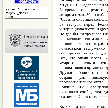
государственной власти, о
МВД, ФСБ, Федеральной а
За время своей трудовой 
автором около 30-ти публик
"Частная охранная деятель
За заслуги перед Роди
интернационалисту" и дру
Но где бы ни трудился Иг
неизменные внимание 
принципиальность в работ
пользовался заслуженно
сообществе, так и в госуд
Все, кто знали Игоря Ал
мудрого и очень отзывчив
инициативного организато
Друзья любили его и ценил
острый ум, высокую 
профессиональное чутье. 
Кончина И.А Голощапов
охранного сообщества, дл
его лично. Он оставил о с
Выражаем глубокое искре