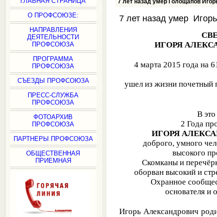
ГЛАВНАЯ СТРАНИЦА
7 лет назад умер Голощапов Игор
О ПРОФСОЮЗЕ:
7 лет назад умер Игор
НАПРАВЛЕНИЯ
СВ
ДЕЯТЕЛЬНОСТИ
ИГОРЯ АЛЕКС
ПРОФСОЮЗА
ПРОГРАММА
4 марта 2015 года на 
ПРОФСОЮЗА
СЪЕЗДЫ ПРОФСОЮЗА
ушел из жизни почетный
ПРЕСС-СЛУЖБА
ПРОФСОЮЗА
В эт
ФОТОАРХИВ
2 Года пр
ПРОФСОЮЗА
ИГОРЯ АЛЕКС
ПАРТНЕРЫ ПРОФСОЮЗА
доброго, умного чел
высокого пр
ОБЩЕСТВЕННАЯ
ПРИЕМНАЯ
Скомканы и перечёр
оборван высокий и стр
Охранное сообщес
основателя и
Игорь Александрович родил